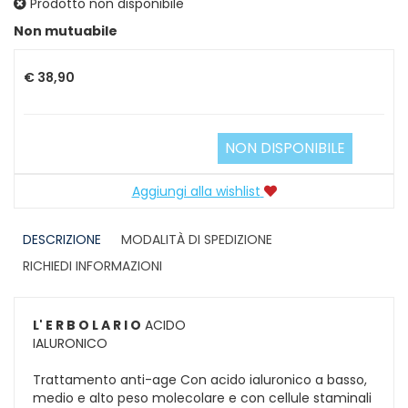
Prodotto non disponibile
Prezzo
Non mutuabile
€ 38,90
NON DISPONIBILE
Aggiungi alla wishlist
DESCRIZIONE
MODALITÀ DI SPEDIZIONE
RICHIEDI INFORMAZIONI
L' E R B O L A R I O
ACIDO
IALURONICO
Trattamento anti-age Con acido ialuronico a basso,
medio e alto peso molecolare e con cellule staminali