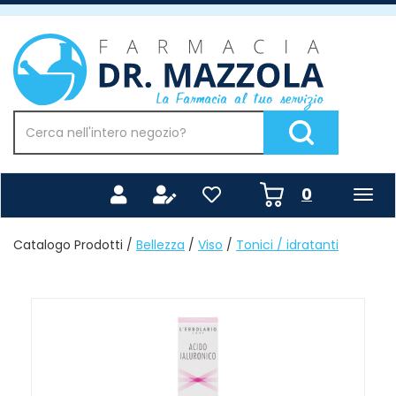
Passa
al
Farmacia
contenuto
Mazzola
principale
Cerca
Prodotto
Cerca Prodotto
prodotti
0
inseriti
Catalogo Prodotti /
Bellezza
/
Viso
/
Tonici / idratanti