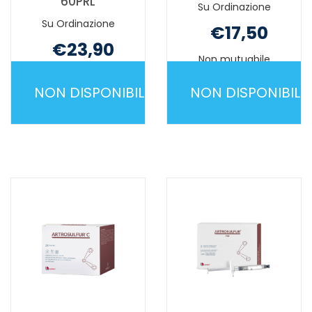
60PRL
Su Ordinazione
Su Ordinazione
€17,50
€23,90
Non mutuabile
Non mutuabile
NON DISPONIBILE
NON DISPONIBILE
ARTROGEN
ARTROGEN
ARTICOLAZIONI
OSTEOVITI
60PRL NON
60CPR NON
È
È
DISPONIBILE
DISPONIBILE