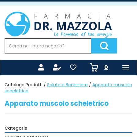
Passa
al
Farmacia
contenuto
Mazzola
principale
Cerca
Prodotto
Cerca Prodotto
prodotti
0
inseriti
Catalogo Prodotti /
Salute e Benessere
/
Apparato muscolo
scheletrico
Apparato muscolo scheletrico
Categorie