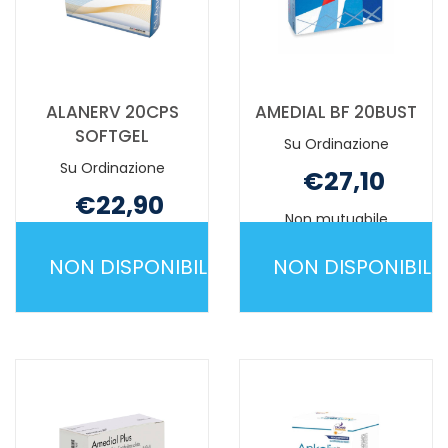
ALANERV 20CPS
AMEDIAL BF 20BUST
SOFTGEL
Su Ordinazione
Su Ordinazione
€27,10
€22,90
Non mutuabile
Non mutuabile
NON DISPONIBILE
NON DISPONIBILE
ALANERV
AMEDIAL
20CPS
BF
SOFTGEL NON
20BUST NO
È
È
DISPONIBILE
DISPONIBILE