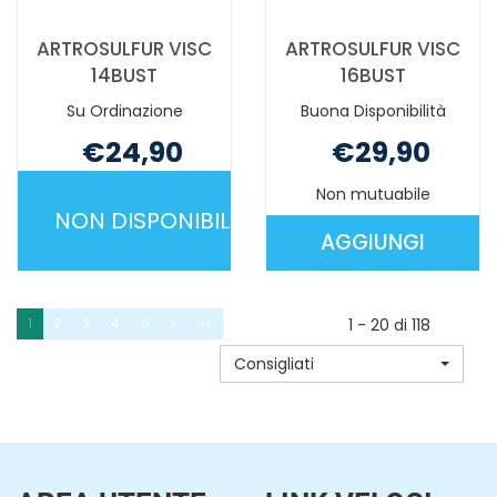
ARTROSULFUR VISC
ARTROSULFUR VISC
14BUST
16BUST
Su Ordinazione
Buona Disponibilità
€24,90
€29,90
Non mutuabile
Non mutuabile
NON DISPONIBILE
AGGIUNGI
ARTROSULFUR
AGGIUNGI 
VISC
VISC
14BUST NON
16BUST AL
1
2
3
4
5
»
»»
1 - 20 di 118
È
CARRELLO
Consigliati
DISPONIBILE