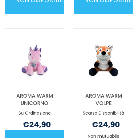
AROMA
AROMA
WARM
WARM
ELEFANTE NON
PANDA NON
È
È
DISPONIBILE
DISPONIBILE
AROMA WARM
AROMA WARM
UNICORNO
VOLPE
Su Ordinazione
Scarsa Disponibilità
€24,90
€24,90
Non mutuabile
Non mutuabile