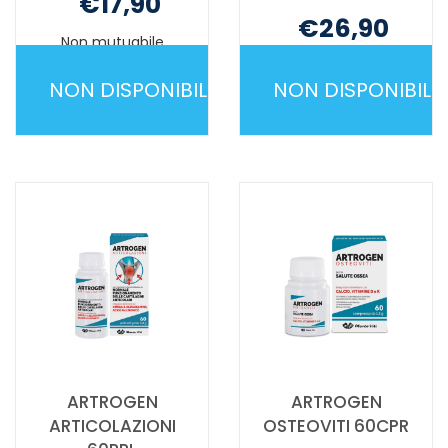
€17,90
€26,90
Non mutuabile
Non mutuabile
NON DISPONIBILE
NON DISPONIBILE
ARTIGLIO
ARTROGEN
100%
ADVANCE
60CPR NON
20BUST
È
10G NON
DISPONIBILE
È
DISPONIBILE
ARTROGEN
ARTROGEN
ARTICOLAZIONI
OSTEOVITI 60CPR