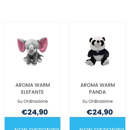
WARM
WARM
ALCE
CONIGLIO 
SCURA AL
È
CARRELLO
DISPONIBILE
AROMA WARM
AROMA WARM
ELEFANTE
PANDA
Su Ordinazione
Su Ordinazione
€24,90
€24,90
Non mutuabile
Non mutuabile
NON DISPONIBILE
NON DISPONIBILE