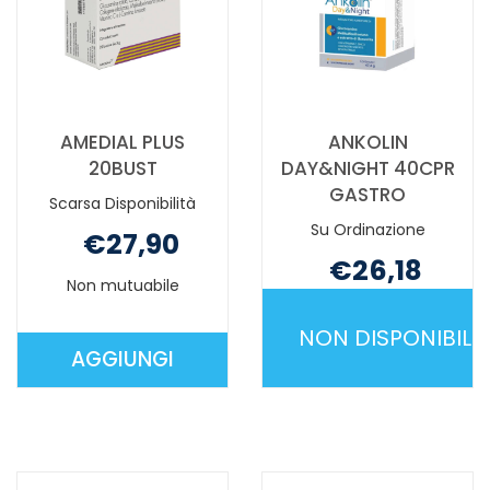
AMEDIAL PLUS
ANKOLIN
20BUST
DAY&NIGHT 40CPR
GASTRO
Scarsa Disponibilità
Su Ordinazione
€27,90
€26,18
Non mutuabile
Non mutuabile
NON DISPONIBILE
AGGIUNGI
AGGIUNGI AMEDIAL
ANKOLIN
PLUS
DAY&NIGHT
20BUST AL
40CPR
CARRELLO
GASTRO NO