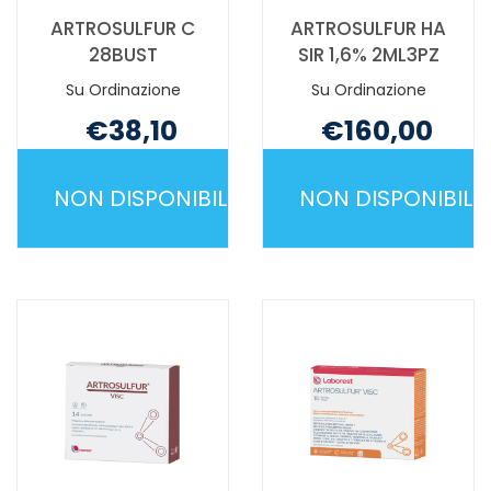
ARTROSULFUR C
ARTROSULFUR HA
28BUST
SIR 1,6% 2ML3PZ
Su Ordinazione
Su Ordinazione
€38,10
€160,00
Non mutuabile
Non mutuabile
NON DISPONIBILE
NON DISPONIBILE
ARTROSULFUR
ARTROSULF
C
HA
28BUST NON
SIR
È
1,6%
DISPONIBILE
2ML3PZ NO
È
DISPONIBILE