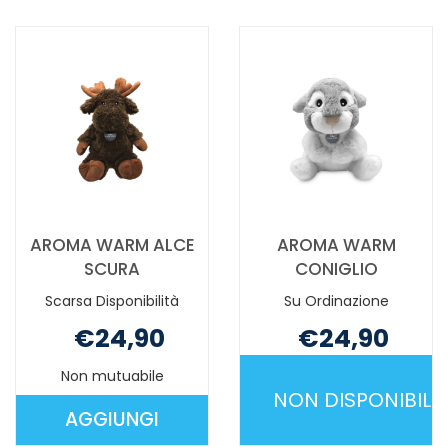
PASTA
GEL
ARGILL250ML AL
FORTE
CARRELLO
100ML NON
È
DISPONIBILE
AROMA WARM ALCE
AROMA WARM
SCURA
CONIGLIO
Scarsa Disponibilità
Su Ordinazione
€24,90
€24,90
Non mutuabile
Non mutuabile
NON DISPONIBILE
AGGIUNGI
AGGIUNGI AROMA
AROMA