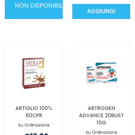
NON DISPONIBILE
AGGIUNGI
AROMA
AGGIUNGI 
WARM
WARM
UNICORNO NON
VOLPE AL
È
CARRELLO
DISPONIBILE
ARTIGLIO 100%
ARTROGEN
60CPR
ADVANCE 20BUST
10G
Su Ordinazione
Su Ordinazione