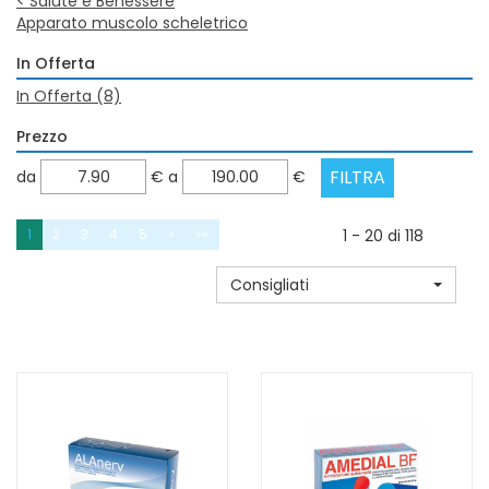
<
Salute e Benessere
Apparato muscolo scheletrico
In Offerta
In Offerta
(8)
Prezzo
filtra
filtra
da
€
a
€
da
a
1
2
3
4
5
»
»»
1 - 20 di 118
Consigliati