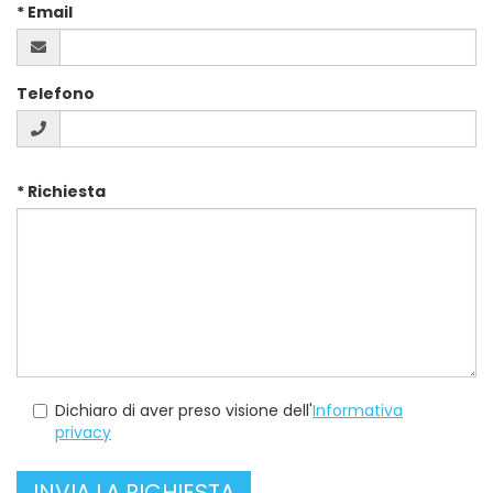
* Email
Telefono
inserisci
* Richiesta
la
tua
richiesta
compila
Dichiaro di aver preso visione dell'
Informativa
captcha
privacy
e