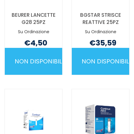
BEURER LANCETTE
BGSTAR STRISCE
G28 25PZ
REATTIVE 25PZ
Su Ordinazione
Su Ordinazione
€4,50
€35,59
Non mutuabile
Non mutuabile
NON DISPONIBILE
NON DISPONIBILE
BEURER
BGSTAR
LANCETTE
STRISCE
G28
REATTIVE
25PZ NON
25PZ NON
È
È
DISPONIBILE
DISPONIBILE