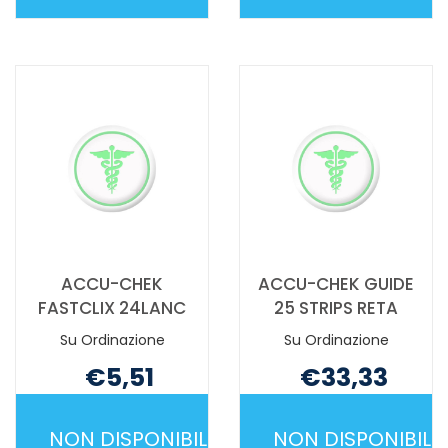
ACCU-
ACCU-
CHEK
CHEK
AVIVA
COMPACT
METER
50+1STR N
ONLY NON
È
È
DISPONIBILE
DISPONIBILE
ACCU-CHEK
ACCU-CHEK GUIDE
FASTCLIX 24LANC
25 STRIPS RETA
Su Ordinazione
Su Ordinazione
€5,51
€33,33
Non mutuabile
Non mutuabile
NON DISPONIBILE
NON DISPONIBILE