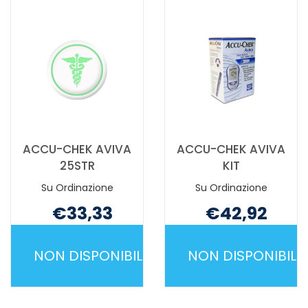
MG/DL
STRIPS
KIT
25PZ NON
INF NON
È
È
DISPONIBILE
DISPONIBILE
ACCU-CHEK AVIVA
ACCU-CHEK AVIVA
25STR
KIT
Su Ordinazione
Su Ordinazione
€33,33
€42,92
Non mutuabile
Non mutuabile
NON DISPONIBILE
NON DISPONIBILE
ACCU-
ACCU-
CHEK
CHEK