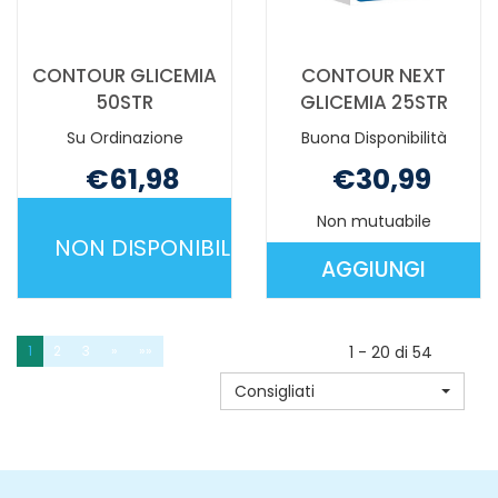
CONTOUR GLICEMIA
CONTOUR NEXT
50STR
GLICEMIA 25STR
Su Ordinazione
Buona Disponibilità
€61,98
€30,99
Non mutuabile
Non mutuabile
NON DISPONIBILE
AGGIUNGI
CONTOUR
AGGIUNGI 
GLICEMIA
NEXT
50STR NON
GLICEMIA
1
2
3
»
»»
1 - 20 di 54
È
25STR AL
Consigliati
DISPONIBILE
CARRELLO