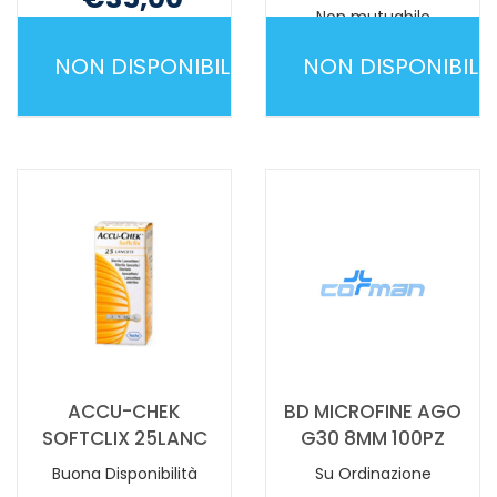
Non mutuabile
Non mutuabile
NON DISPONIBILE
NON DISPONIBILE
ACCU-
ACCU-
CHEK
CHEK
GUIDE
GUIDE
KIT
MG/DL
MG/DL NON
METER
È
ON NON
DISPONIBILE
È
DISPONIBILE
ACCU-CHEK
BD MICROFINE AGO
SOFTCLIX 25LANC
G30 8MM 100PZ
Buona Disponibilità
Su Ordinazione