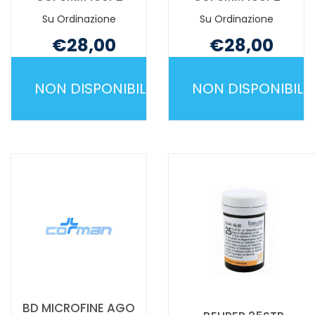
Su Ordinazione
Su Ordinazione
€28,00
€28,00
Non mutuabile
Non mutuabile
NON DISPONIBILE
NON DISPONIBILE
BD
BD
MICROFINE
MICROFINE
AGO
AGO
G31
G31
5MM
8MM
100PZ NON
100PZ NON
È
È
DISPONIBILE
DISPONIBILE
BD MICROFINE AGO