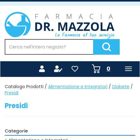
Passa
al
Farmacia
contenuto
Mazzola
principale
Cerca
Prodotto
Cerca Prodotto
prodotti
0
inseriti
Catalogo Prodotti /
Alimentazione e Integratori
/
Diabete
/
Presidi
Presidi
Categorie