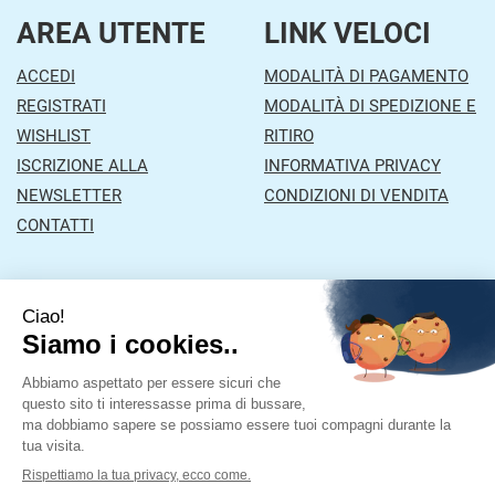
AREA UTENTE
LINK VELOCI
ACCEDI
MODALITÀ DI PAGAMENTO
REGISTRATI
MODALITÀ DI SPEDIZIONE E
WISHLIST
RITIRO
ISCRIZIONE ALLA
INFORMATIVA PRIVACY
NEWSLETTER
CONDIZIONI DI VENDITA
CONTATTI
Farmacia Mazzola
- Via Orzinuovi, 26/A 25030 Lograto
(BS)
|
Tel.: 030978453
| P.Iva: 01043870177 | Numero R.E.A.:
Powered by
Prenofa
Web Design
Fulcri srl