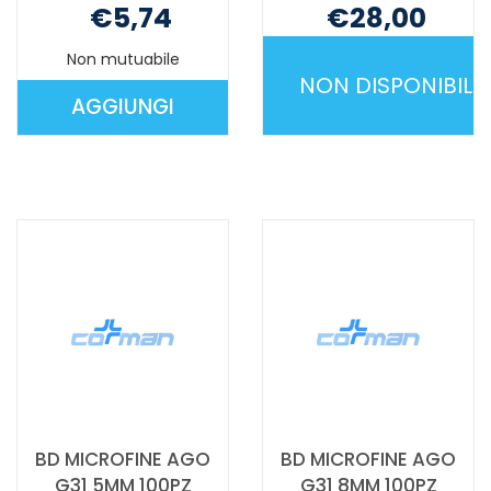
€5,74
€28,00
Non mutuabile
Non mutuabile
NON DISPONIBILE
AGGIUNGI
AGGIUNGI ACCU-
BD
CHEK
MICROFINE
SOFTCLIX
AGO
25LANC AL
G30
CARRELLO
8MM
100PZ NON
È
DISPONIBILE
BD MICROFINE AGO
BD MICROFINE AGO
G31 5MM 100PZ
G31 8MM 100PZ