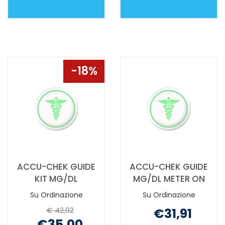
ACCU-
ACCU-
CHEK
CHEK
FASTCLIX
GUIDE
24LANC NON
25
È
STRIPS
18%
DISPONIBILE
RETA NON
È
DISPONIBILE
ACCU-CHEK GUIDE
ACCU-CHEK GUIDE
KIT MG/DL
MG/DL METER ON
Su Ordinazione
Su Ordinazione
€ 42,92
€31,91
€35,00