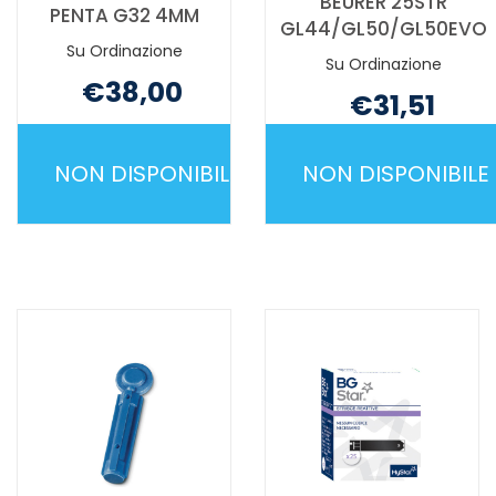
BEURER 25STR
PENTA G32 4MM
GL44/GL50/GL50EVO
Su Ordinazione
Su Ordinazione
€38,00
€31,51
Non mutuabile
Non mutuabile
NON DISPONIBILE
NON DISPONIBILE
BD
BEURER
MICROFINE
25STR
AGO
GL44/GL5
PENTA
È
G32
DISPONIBIL
4MM NON
È
DISPONIBILE