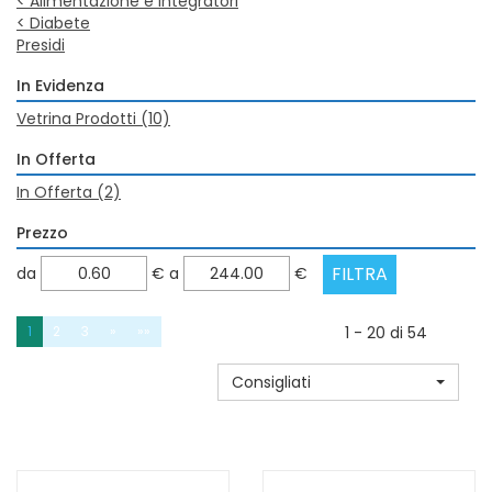
<
Alimentazione e Integratori
<
Diabete
Presidi
In Evidenza
Vetrina Prodotti
(10)
In Offerta
In Offerta
(2)
Prezzo
filtra
filtra
da
€
a
€
da
a
1
2
3
»
»»
1 - 20 di 54
Consigliati