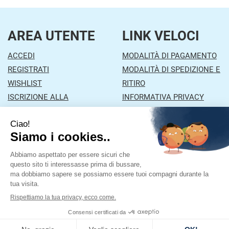
AREA UTENTE
LINK VELOCI
ACCEDI
MODALITÀ DI PAGAMENTO
REGISTRATI
MODALITÀ DI SPEDIZIONE E
WISHLIST
RITIRO
ISCRIZIONE ALLA
INFORMATIVA PRIVACY
NEWSLETTER
CONDIZIONI DI VENDITA
CONTATTI
Farmacia Mazzola
- Via Orzinuovi, 26/A 25030 Lograto
(BS)
|
Tel.: 030978453
| P.Iva: 01043870177 | Numero R.E.A.:
Powered by
Prenofa
Web Design
Fulcri srl