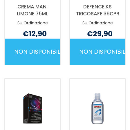
CREMA MANI
DEFENCE KS
LIMONE 75ML
TRICOSAFE 36CPR
Su Ordinazione
Su Ordinazione
€12,90
€29,90
Non mutuabile
Non mutuabile
NON DISPONIBILE
NON DISPONIBILE
CREMA
DEFENCE
MANI
KS
LIMONE
TRICOSAFE
75ML NON
36CPR NON
È
È
DISPONIBILE
DISPONIBILE