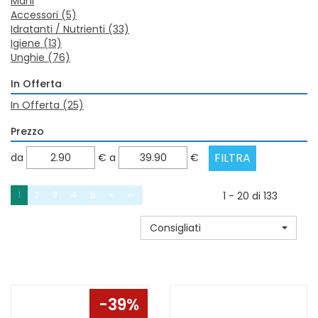
Mani
Accessori
(5)
Idratanti / Nutrienti
(33)
Igiene
(13)
Unghie
(76)
In Offerta
In Offerta
(25)
Prezzo
filtra
filtra
da
€
a
€
da
a
1
2
3
4
5
»
»»
1 - 20 di 133
Consigliati
39%