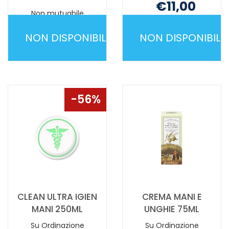
€11,00
Non mutuabile
Non mutuabile
NON DISPONIBILE
NON DISPONIBILE
CHELOIX
CICAPLAST
GEL
MAINS
30ML NON
50ML NON
È
È
56%
DISPONIBILE
DISPONIBILE
CLEAN ULTRA IGIEN
CREMA MANI E
MANI 250ML
UNGHIE 75ML
Su Ordinazione
Su Ordinazione