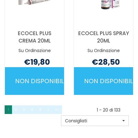
ECOCEL PLUS
ECOCEL PLUS SPRAY
CREMA 20ML
20ML
Su Ordinazione
Su Ordinazione
€19,80
€28,50
Non mutuabile
Non mutuabile
NON DISPONIBILE
NON DISPONIBILE
ECOCEL
ECOCEL
PLUS
PLUS
CREMA
SPRAY
1
2
3
4
5
»
»»
1 - 20 di 133
20ML NON
20ML NON
Consigliati
È
È
DISPONIBILE
DISPONIBILE