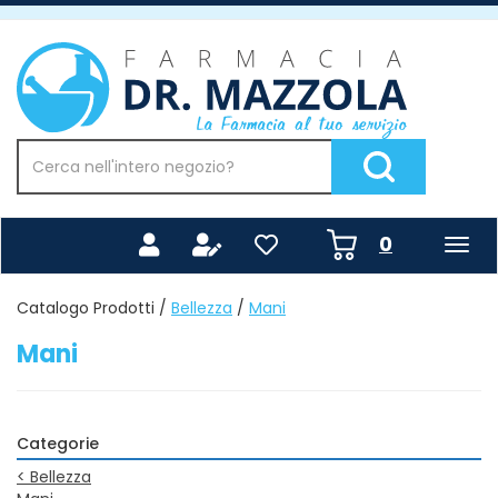
Passa
al
Farmacia
contenuto
Mazzola
principale
Cerca
Prodotto
Cerca Prodotto
prodotti
0
inseriti
Catalogo Prodotti /
Bellezza
/
Mani
Mani
Categorie
<
Bellezza