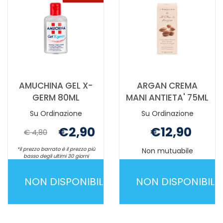
AMUCHINA GEL X-
ARGAN CREMA
GERM 80ML
MANI ANTIETA' 75ML
Su Ordinazione
Su Ordinazione
€2,90
€12,90
€ 4,80
*il prezzo barrato è il prezzo più
Non mutuabile
basso degli ultimi 30 giorni
Non mutuabile
NON DISPONIBILE
NON DISPONIBILE
AMUCHINA
ARGAN
GEL
CREMA