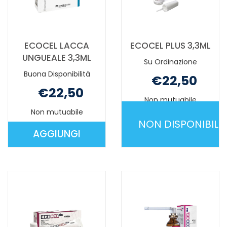
ECOCEL LACCA
ECOCEL PLUS 3,3ML
UNGUEALE 3,3ML
Su Ordinazione
Buona Disponibilità
€22,50
€22,50
Non mutuabile
Non mutuabile
NON DISPONIBILE
AGGIUNGI
AGGIUNGI ECOCEL
ECOCEL
LACCA
PLUS
UNGUEALE
3,3ML NON
3,3ML AL
È
CARRELLO
DISPONIBILE