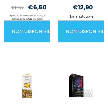
€6,50
€12,90
€ 14,90
*il prezzo barrato è il prezzo più
Non mutuabile
basso degli ultimi 30 giorni
Non mutuabile
NON DISPONIBILE
NON DISPONIBILE
CLEAN
CREMA
ULTRA
MANI
IGIEN
E
MANI
UNGHIE
250ML NON
75ML NON
È
È
DISPONIBILE
DISPONIBILE