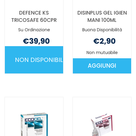
DEFENCE KS
DISINPLUS GEL IGIEN
TRICOSAFE 60CPR
MANI 100ML
Su Ordinazione
Buona Disponibilità
€39,90
€2,90
Non mutuabile
Non mutuabile
NON DISPONIBILE
AGGIUNGI
DEFENCE
AGGIUNGI D
KS
GEL
TRICOSAFE
IGIEN
60CPR NON
MANI
È
100ML AL
DISPONIBILE
CARRELLO