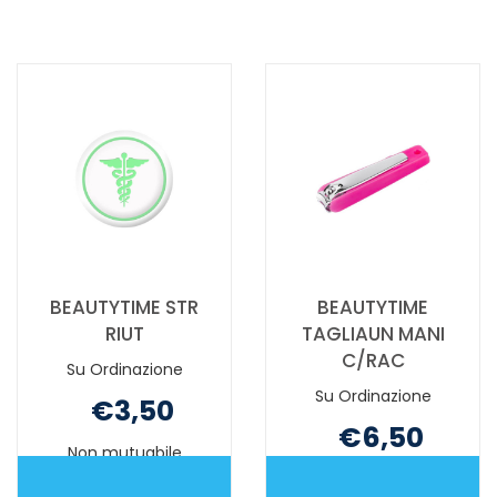
SECCO
UN
60CPR NON
ZAFFIRO
È
CO NON
DISPONIBILE
È
DISPONIBILE
BEAUTYTIME STR
BEAUTYTIME
RIUT
TAGLIAUN MANI
C/RAC
Su Ordinazione
Su Ordinazione
€3,50
€6,50
Non mutuabile
Non mutuabile