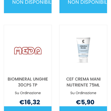
NON DISPONIBILE
NON DISPONIBILE
BEAUTYTIME
BEAUTYTIME
STR
TAGLIAUN
RIUT NON
MANI
È
C/RAC NON
DISPONIBILE
È
DISPONIBILE
BIOMINERAL UNGHIE
CEF CREMA MANI
30CPS TP
NUTRIENTE 75ML
Su Ordinazione
Su Ordinazione
€16,32
€5,90