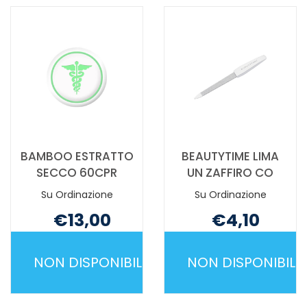
X-
MANI
GERM
ANTIETA'
80ML NON
75ML NON
È
È
DISPONIBILE
DISPONIBILE
BAMBOO ESTRATTO
BEAUTYTIME LIMA
SECCO 60CPR
UN ZAFFIRO CO
Su Ordinazione
Su Ordinazione
€13,00
€4,10
Non mutuabile
Non mutuabile
NON DISPONIBILE
NON DISPONIBILE
BAMBOO
BEAUTYTIME
ESTRATTO
LIMA