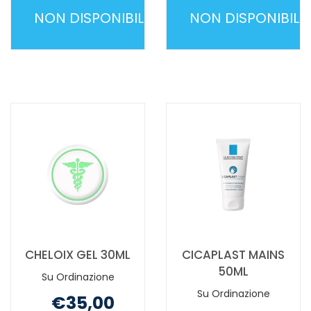
Non mutuabile
Non mutuabile
NON DISPONIBILE
NON DISPONIBILE
BIOMINERAL
CEF
UNGHIE
CREMA
30CPS
MANI
TP NON
NUTRIENTE
È
75ML NON
DISPONIBILE
È
DISPONIBILE
CHELOIX GEL 30ML
CICAPLAST MAINS
50ML
Su Ordinazione
Su Ordinazione
€35,00