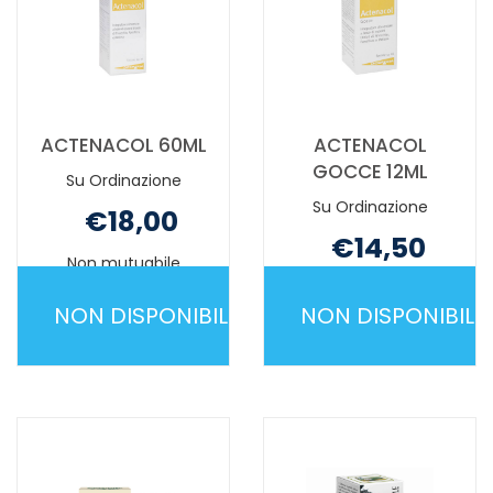
ACTENACOL 60ML
ACTENACOL
GOCCE 12ML
Su Ordinazione
Su Ordinazione
€18,00
€14,50
Non mutuabile
Non mutuabile
NON DISPONIBILE
NON DISPONIBILE
ACTENACOL
ACTENACOL
60ML NON
GOCCE
È
12ML NON
DISPONIBILE
È
DISPONIBILE