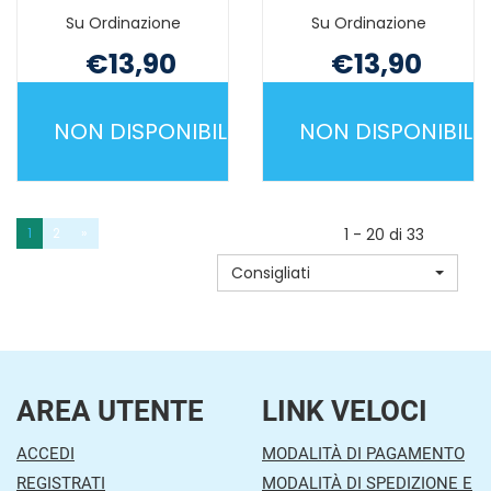
Su Ordinazione
Su Ordinazione
€13,90
€13,90
Non mutuabile
Non mutuabile
NON DISPONIBILE
NON DISPONIBILE
MASSIGEN
MASSIGEN
GONFIORE
GONFIORE
20BUST NON
20CPS NON
1
2
»
1 - 20 di 33
È
È
Consigliati
DISPONIBILE
DISPONIBILE
AREA UTENTE
LINK VELOCI
ACCEDI
MODALITÀ DI PAGAMENTO
REGISTRATI
MODALITÀ DI SPEDIZIONE E