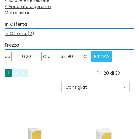
<
Salute e Benessere
<
Apparato digerente
Meteorismo
In Offerta
In Offerta
(2)
Prezzo
filtra
filtra
da
€
a
€
da
a
1
2
»
1 - 20 di 33
Consigliati