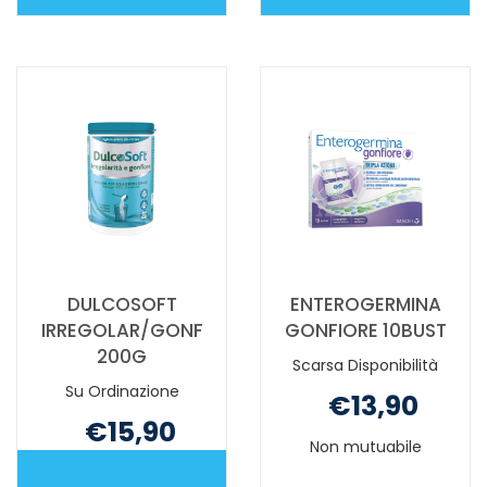
COLIPAX
DULCOGAS
GOCCE
18BUST NON
20ML NON
È
È
DISPONIBILE
DISPONIBILE
DULCOSOFT
ENTEROGERMINA
IRREGOLAR/GONF
GONFIORE 10BUST
200G
Scarsa Disponibilità
Su Ordinazione
€13,90
€15,90
Non mutuabile
Non mutuabile