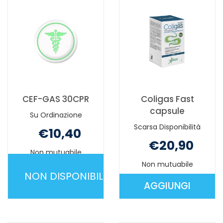
DISPONIBILE
CEF-GAS 30CPR
Coligas Fast
capsule
Su Ordinazione
Scarsa Disponibilità
€10,40
€20,90
Non mutuabile
Non mutuabile
NON DISPONIBILE
AGGIUNGI
CEF-
AGGIUNGI 
GAS
FAST
30CPR NON
CAPSULE AL