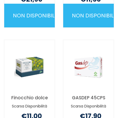
Non mutuabile
Non mutuabile
NON DISPONIBILE
NON DISPONIBILE
FINOCARBO
FINOCARBO
PLUS
PLUS
50
TISANA NON
OPERCOLI NON
È
È
DISPONIBILE
DISPONIBILE
Finocchio dolce
GASDEP 45CPS
Scarsa Disponibilità
Scarsa Disponibilità
€11,00
€17,90