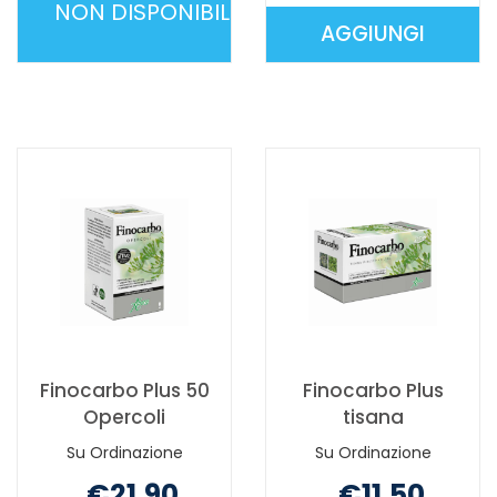
NON DISPONIBILE
AGGIUNGI
DULCOSOFT
AGGIUNGI 
IRREGOLAR/GONF
GONFIORE
200G NON
10BUST AL
È
CARRELLO
DISPONIBILE
Finocarbo Plus 50
Finocarbo Plus
Opercoli
tisana
Su Ordinazione
Su Ordinazione
€21,90
€11,50