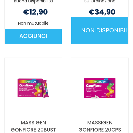
Buona Disponibilità
Su Ordinazione
€12,90
€34,90
Non mutuabile
Non mutuabile
NON DISPONIBILE
AGGIUNGI
AGGIUNGI ISYPAN
KIJIMEA
PESANTEZZA
COLON
GONFIOR20CPR AL
IRRITABILE
CARRELLO
28CPS NON
È
DISPONIBILE
MASSIGEN
MASSIGEN
GONFIORE 20BUST
GONFIORE 20CPS