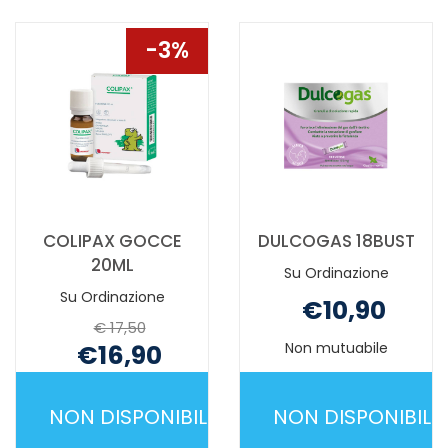
È
DISPONIBILE
DISPONIBILE
3%
COLIPAX GOCCE
DULCOGAS 18BUST
20ML
Su Ordinazione
Su Ordinazione
€10,90
€ 17,50
€16,90
Non mutuabile
Non mutuabile
NON DISPONIBILE
NON DISPONIBILE