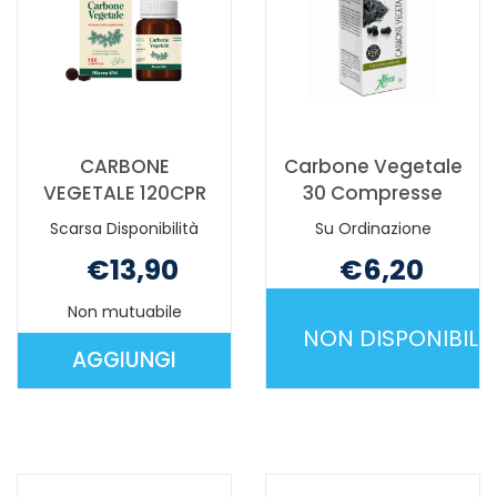
CARBONE
Carbone Vegetale
VEGETALE 120CPR
30 Compresse
Scarsa Disponibilità
Su Ordinazione
€13,90
€6,20
Non mutuabile
Non mutuabile
NON DISPONIBILE
AGGIUNGI
AGGIUNGI CARBONE
CARBONE
VEGETALE
VEGETALE
120CPR AL
30
CARRELLO
COMPRESSE
È