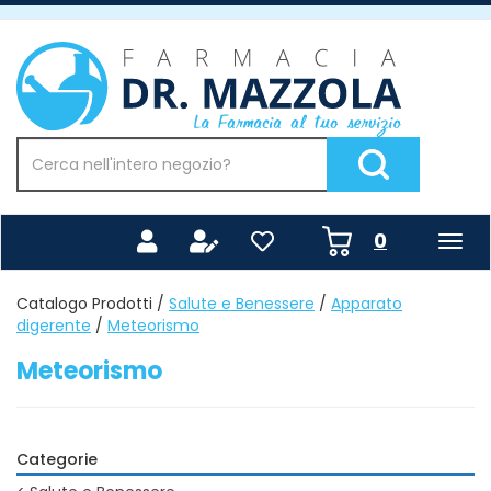
Passa
al
Farmacia
contenuto
Mazzola
principale
Cerca
Prodotto
Cerca Prodotto
prodotti
0
inseriti
Catalogo Prodotti /
Salute e Benessere
/
Apparato
digerente
/
Meteorismo
Meteorismo
Categorie