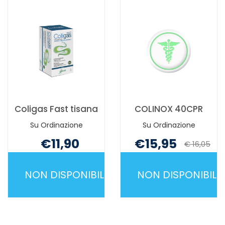
È
CARRELLO
DISPONIBILE
Coligas Fast tisana
COLINOX 40CPR
Su Ordinazione
Su Ordinazione
€11,90
€15,95
€ 16,05
Non mutuabile
Non mutuabile
NON DISPONIBILE
NON DISPONIBILE
COLIGAS
COLINOX
FAST
40CPR NON
TISANA NON
È