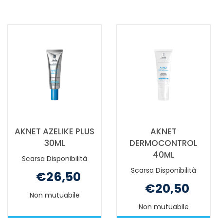
MAT
MAT
FONDOT
FONDOT
02MEDIU NON
03
È
DARK NON
DISPONIBILE
È
DISPONIBILE
AKNET AZELIKE PLUS
AKNET
30ML
DERMOCONTROL
40ML
Scarsa Disponibilità
Scarsa Disponibilità
€26,50
€20,50
Non mutuabile
Non mutuabile