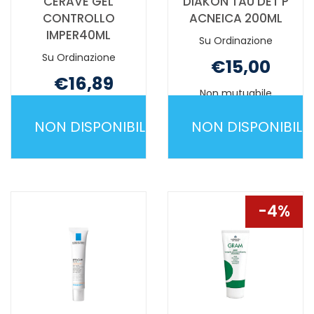
CERAVE GEL
DIAKON TAU DET P
CONTROLLO
ACNEICA 200ML
IMPER40ML
Su Ordinazione
Su Ordinazione
€15,00
€16,89
Non mutuabile
Non mutuabile
NON DISPONIBILE
NON DISPONIBILE
CERAVE
DIAKON
GEL
TAU
CONTROLLO
DET
IMPER40ML NON
P
4%
È
ACNEICA
DISPONIBILE
200ML NON
È
DISPONIBILE