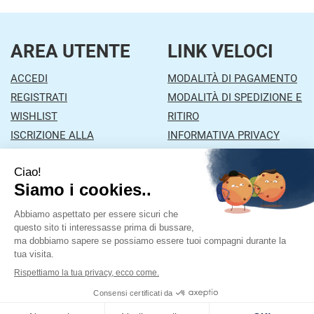
AREA UTENTE
LINK VELOCI
ACCEDI
MODALITÀ DI PAGAMENTO
REGISTRATI
MODALITÀ DI SPEDIZIONE E
WISHLIST
RITIRO
ISCRIZIONE ALLA
INFORMATIVA PRIVACY
NEWSLETTER
CONDIZIONI DI VENDITA
CONTATTI
Farmacia Mazzola
- Via Orzinuovi, 26/A 25030 Lograto
(BS)
|
Tel.: 030978453
| P.Iva: 01043870177 | Numero R.E.A.:
Powered by
Prenofa
Web Design
Fulcri srl