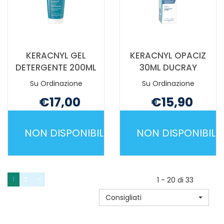
KERACNYL GEL
KERACNYL OPACIZ
DETERGENTE 200ML
30ML DUCRAY
Su Ordinazione
Su Ordinazione
€17,00
€15,90
Non mutuabile
Non mutuabile
NON DISPONIBILE
NON DISPONIBILE
KERACNYL
KERACNYL
GEL
OPACIZ
DETERGENTE
30ML
1
2
»
1 - 20 di 33
200ML NON
DUCRAY NO
Consigliati
È
È
DISPONIBILE
DISPONIBILE