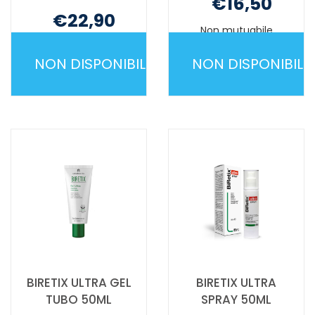
€16,50
€22,90
Non mutuabile
Non mutuabile
NON DISPONIBILE
NON DISPONIBILE
AVENE
BIOCLIN
COMEDOMED
ACNELIA
CONCENTRATO NON
MOUSSE
È
200ML NON
DISPONIBILE
È
DISPONIBILE
BIRETIX ULTRA GEL
BIRETIX ULTRA
TUBO 50ML
SPRAY 50ML