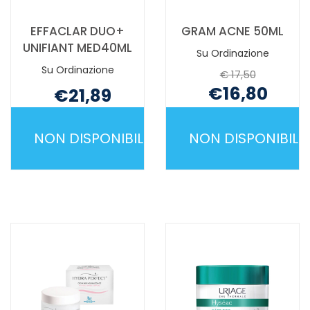
EFFACLAR DUO+
GRAM ACNE 50ML
UNIFIANT MED40ML
Su Ordinazione
Su Ordinazione
€ 17,50
€16,80
€21,89
Non mutuabile
Non mutuabile
NON DISPONIBILE
NON DISPONIBILE
EFFACLAR
GRAM
DUO+
ACNE
UNIFIANT
50ML NON
MED40ML NON
È
È
DISPONIBILE
DISPONIBILE