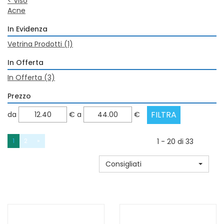
<
Viso
Acne
In Evidenza
Vetrina Prodotti
(1)
In Offerta
In Offerta
(3)
Prezzo
filtra
filtra
da
€
a
€
da
a
1
2
»
1 - 20 di 33
Consigliati