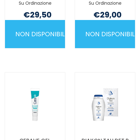
Su Ordinazione
Su Ordinazione
€29,50
€29,00
Non mutuabile
Non mutuabile
NON DISPONIBILE
NON DISPONIBILE
BIRETIX
BIRETIX
ULTRA
ULTRA
GEL
SPRAY
TUBO
50ML NON
50ML NON
È
È
DISPONIBILE
DISPONIBILE