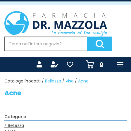
Passa
al
Farmacia
contenuto
Mazzola
principale
Cerca
Prodotto
Cerca Prodotto
prodotti
0
inseriti
Catalogo Prodotti /
Bellezza
/
Viso
/
Acne
Acne
Categorie
<
Bellezza