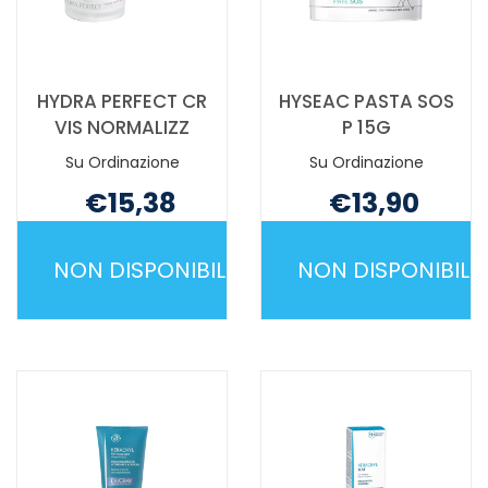
HYDRA PERFECT CR
HYSEAC PASTA SOS
VIS NORMALIZZ
P 15G
Su Ordinazione
Su Ordinazione
€15,38
€13,90
Non mutuabile
Non mutuabile
NON DISPONIBILE
NON DISPONIBILE
HYDRA
HYSEAC
PERFECT
PASTA
CR
SOS
VIS
P
NORMALIZZ NON
15G NON
È
È
DISPONIBILE
DISPONIBILE