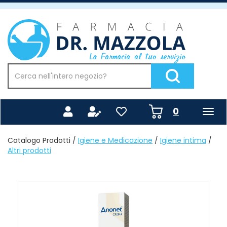
Passa
al
Farmacia
contenuto
Mazzola
principale
Cerca
Prodotto
Cerca Prodotto
prodotti
0
inseriti
Catalogo Prodotti /
Igiene e Medicazione
/
Igiene intima
/
Altri prodotti