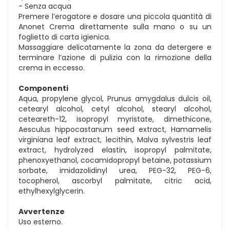
- Senza acqua
Premere l’erogatore e dosare una piccola quantità di
Anonet Crema direttamente sulla mano o su un
foglietto di carta igienica.
Massaggiare delicatamente la zona da detergere e
terminare l’azione di pulizia con la rimozione della
crema in eccesso.
Componenti
Aqua, propylene glycol, Prunus amygdalus dulcis oil,
cetearyl alcohol, cetyl alcohol, stearyl alcohol,
ceteareth-12, isopropyl myristate, dimethicone,
Aesculus hippocastanum seed extract, Hamamelis
virginiana leaf extract, lecithin, Malva sylvestris leaf
extract, hydrolyzed elastin, isopropyl palmitate,
phenoxyethanol, cocamidopropyl betaine, potassium
sorbate, imidazolidinyl urea, PEG-32, PEG-6,
tocopherol, ascorbyl palmitate, citric acid,
ethylhexylglycerin.
Avvertenze
Uso esterno.