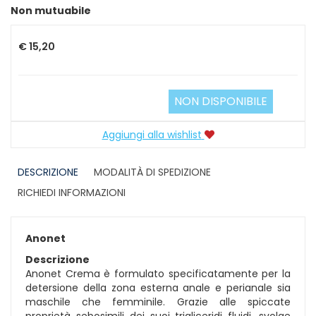
Prezzo
Non mutuabile
€ 15,20
NON DISPONIBILE
Aggiungi alla wishlist
DESCRIZIONE
MODALITÀ DI SPEDIZIONE
RICHIEDI INFORMAZIONI
Anonet
Descrizione
Anonet Crema è formulato specificatamente per la
detersione della zona esterna anale e perianale sia
maschile che femminile. Grazie alle spiccate
proprietà sebosimili dei suoi trigliceridi fluidi, svolge