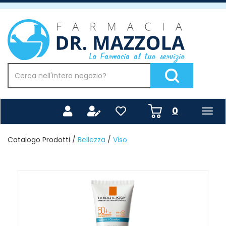
Passa
al
Farmacia
contenuto
Mazzola
principale
Cerca
Prodotto
Cerca Prodotto
prodotti
0
inseriti
Catalogo Prodotti /
Bellezza
/
Viso