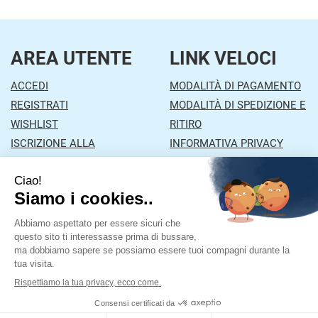
AREA UTENTE
LINK VELOCI
ACCEDI
MODALITÀ DI PAGAMENTO
REGISTRATI
MODALITÀ DI SPEDIZIONE E
WISHLIST
RITIRO
ISCRIZIONE ALLA
INFORMATIVA PRIVACY
NEWSLETTER
CONDIZIONI DI VENDITA
CONTATTI
Farmacia Mazzola
- Via Orzinuovi, 26/A 25030 Lograto
(BS)
|
Tel.: 030978453
| P.Iva: 01043870177 | Numero R.E.A.:
Powered by
Prenofa