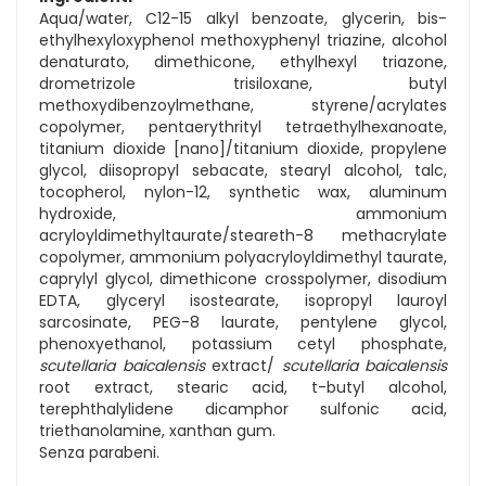
Aqua/water, C12-15 alkyl benzoate, glycerin, bis-
ethylhexyloxyphenol methoxyphenyl triazine, alcohol
denaturato, dimethicone, ethylhexyl triazone,
drometrizole trisiloxane, butyl
methoxydibenzoylmethane, styrene/acrylates
copolymer, pentaerythrityl tetraethylhexanoate,
titanium dioxide [nano]/titanium dioxide, propylene
glycol, diisopropyl sebacate, stearyl alcohol, talc,
tocopherol, nylon-12, synthetic wax, aluminum
hydroxide, ammonium
acryloyldimethyltaurate/steareth-8 methacrylate
copolymer, ammonium polyacryloyldimethyl taurate,
caprylyl glycol, dimethicone crosspolymer, disodium
EDTA, glyceryl isostearate, isopropyl lauroyl
sarcosinate, PEG-8 laurate, pentylene glycol,
phenoxyethanol, potassium cetyl phosphate,
scutellaria baicalensis
extract/
scutellaria baicalensis
root extract, stearic acid, t-butyl alcohol,
terephthalylidene dicamphor sulfonic acid,
triethanolamine, xanthan gum.
Senza parabeni.