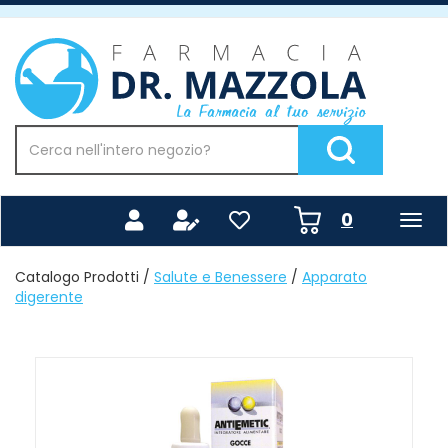
Passa
al
Farmacia
contenuto
Mazzola
principale
Cerca
Prodotto
Cerca Prodotto
prodotti
0
inseriti
Catalogo Prodotti /
Salute e Benessere
/
Apparato
digerente