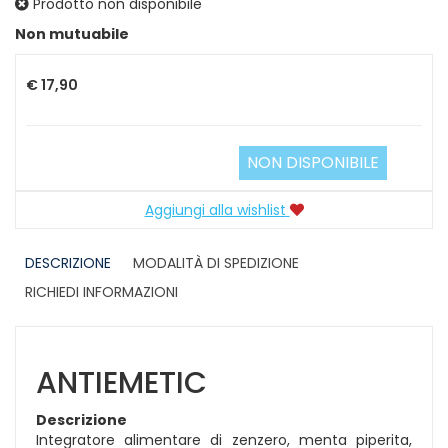
Prodotto non disponibile
Prezzo
Non mutuabile
€ 17,90
NON DISPONIBILE
Aggiungi alla wishlist
DESCRIZIONE
MODALITÀ DI SPEDIZIONE
RICHIEDI INFORMAZIONI
ANTIEMETIC
Descrizione
Integratore alimentare di zenzero, menta piperita,