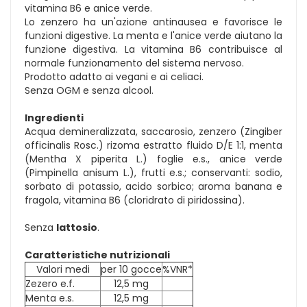
vitamina B6 e anice verde.
Lo zenzero ha un'azione antinausea e favorisce le
funzioni digestive. La menta e l'anice verde aiutano la
funzione digestiva. La vitamina B6 contribuisce al
normale funzionamento del sistema nervoso.
Prodotto adatto ai vegani e ai celiaci.
Senza OGM e senza alcool.
Ingredienti
Acqua demineralizzata, saccarosio, zenzero (Zingiber
officinalis Rosc.) rizoma estratto fluido D/E 1:1, menta
(Mentha X piperita L.) foglie e.s., anice verde
(Pimpinella anisum L.), frutti e.s.; conservanti: sodio,
sorbato di potassio, acido sorbico; aroma banana e
fragola, vitamina B6 (cloridrato di piridossina).
Senza
lattosio
.
Caratteristiche nutrizionali
Valori medi
per 10 gocce
%VNR*
Zezero e.f.
12,5 mg
Menta e.s.
12,5 mg