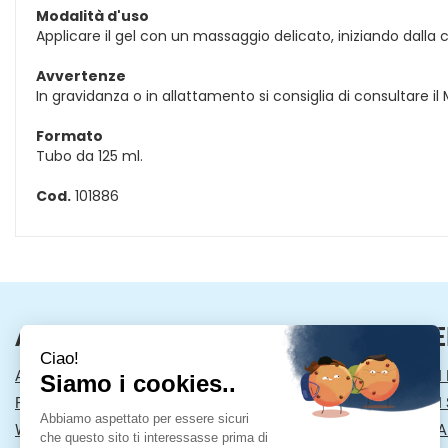
Modalità d'uso
Applicare il gel con un massaggio delicato, iniziando dalla c
Avvertenze
In gravidanza o in allattamento si consiglia di consultare il 
Formato
Tubo da 125 ml.
Cod.
101886
AREA UTENTE
LINK VE
ACCEDI
MODALITÀ DI
REGISTRATI
MODALITÀ DI 
WISHLIST
INFORMATIVA