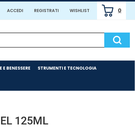
0
ACCEDI
REGISTRATI
WISHLIST
ARTICOLI
INSERITI
Cerca P
E E BENESSERE
STRUMENTI E TECNOLOGIA
EL 125ML