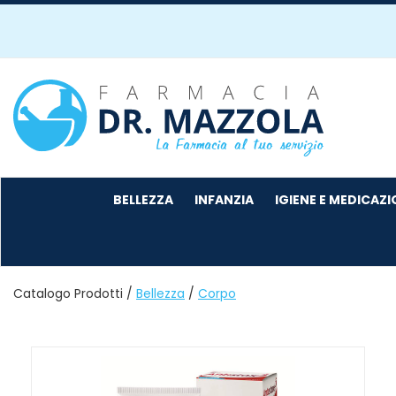
Passa
al
contenuto
principale
Farmacia
Mazzola
BELLEZZA
INFANZIA
IGIENE E MEDICAZ
Catalogo Prodotti /
Bellezza
/
Corpo