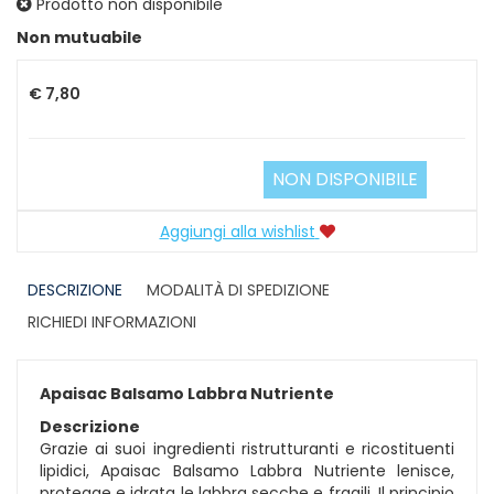
Prodotto non disponibile
Prezzo
Non mutuabile
€ 7,80
NON DISPONIBILE
Aggiungi alla wishlist
DESCRIZIONE
MODALITÀ DI SPEDIZIONE
RICHIEDI INFORMAZIONI
Apaisac Balsamo Labbra Nutriente
Descrizione
Grazie ai suoi ingredienti ristrutturanti e ricostituenti
lipidici, Apaisac Balsamo Labbra Nutriente lenisce,
protegge e idrata le labbra secche e fragili. Il principio