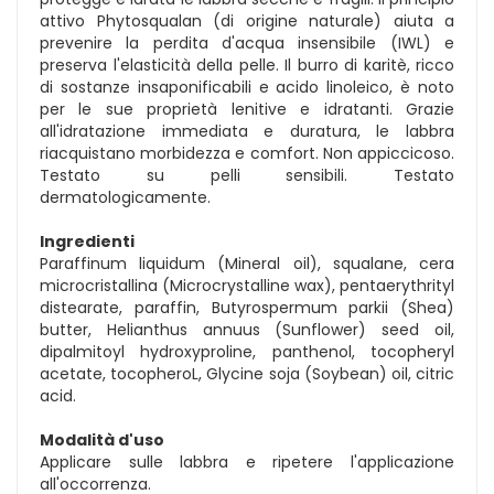
attivo Phytosqualan (di origine naturale) aiuta a
prevenire la perdita d'acqua insensibile (IWL) e
preserva l'elasticità della pelle. Il burro di karitè, ricco
di sostanze insaponificabili e acido linoleico, è noto
per le sue proprietà lenitive e idratanti. Grazie
all'idratazione immediata e duratura, le labbra
riacquistano morbidezza e comfort. Non appiccicoso.
Testato su pelli sensibili. Testato
dermatologicamente.
Ingredienti
Paraffinum liquidum (Mineral oil), squalane, cera
microcristallina (Microcrystalline wax), pentaerythrityl
distearate, paraffin, Butyrospermum parkii (Shea)
butter, Helianthus annuus (Sunflower) seed oil,
dipalmitoyl hydroxyproline, panthenol, tocopheryl
acetate, tocopheroL, Glycine soja (Soybean) oil, citric
acid.
Modalità d'uso
Applicare sulle labbra e ripetere l'applicazione
all'occorrenza.