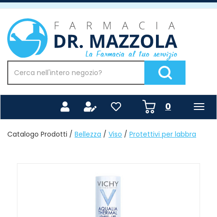
Passa
al
Farmacia
contenuto
Mazzola
principale
Cerca
Prodotto
Cerca Prodotto
prodotti
0
inseriti
Catalogo Prodotti /
Bellezza
/
Viso
/
Protettivi per labbra