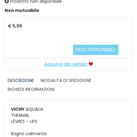
Prodotto non disponibile
Prezzo
Non mutuabile
€ 5,99
NON DISPONIBILE
Aggiungi alla wishlist
DESCRIZIONE
MODALITÀ DI SPEDIZIONE
RICHIEDI INFORMAZIONI
VICHY
AQUALIA
THERMAL
LÈVRES - LIPS
Bagno calmante