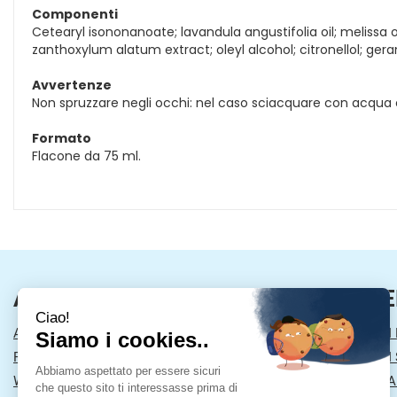
Componenti
Cetearyl isononanoate; lavandula angustifolia oil; melissa o
zanthoxylum alatum extract; oleyl alcohol; citronellol; gerani
Avvertenze
Non spruzzare negli occhi: nel caso sciacquare con acqua 
Formato
Flacone da 75 ml.
AREA UTENTE
LINK VE
ACCEDI
MODALITÀ DI
REGISTRATI
MODALITÀ DI 
WISHLIST
INFORMATIVA