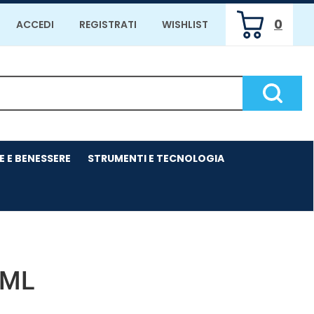
0
ACCEDI
REGISTRATI
WISHLIST
ARTICOLI
INSERITI
Cerca P
E E BENESSERE
STRUMENTI E TECNOLOGIA
5ML