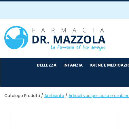
Passa
al
contenuto
principale
Farmacia
Mazzola
BELLEZZA
INFANZIA
IGIENE E MEDICAZ
Catalogo Prodotti /
Ambiente
/
Articoli vari per casa e ambie