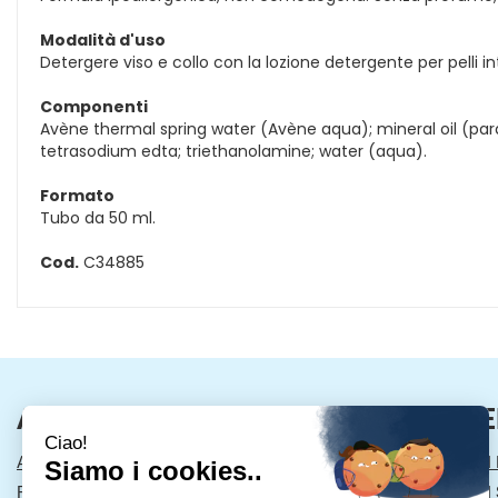
Modalità d'uso
Detergere viso e collo con la lozione detergente per pelli 
Componenti
Avène thermal spring water (Avène aqua); mineral oil (para
tetrasodium edta; triethanolamine; water (aqua).
Formato
Tubo da 50 ml.
Cod.
C34885
AREA UTENTE
LINK VE
ACCEDI
MODALITÀ DI
REGISTRATI
MODALITÀ DI 