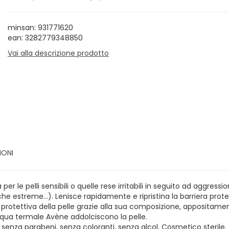
minsan: 931771620
ean: 3282779348850
Vai alla descrizione prodotto
IONI
er le pelli sensibili o quelle rese irritabili in seguito ad aggres
tiche estreme...). Lenisce rapidamente e ripristina la barriera pro
protettiva della pelle grazie alla sua composizione, appositament
l'acqua termale Avène addolciscono la pelle.
nza parabeni, senza coloranti, senza alcol. Cosmetico sterile.