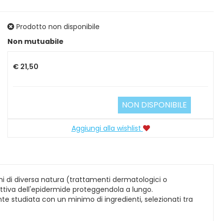
Prodotto non disponibile
Prezzo
Non mutuabile
€ 21,50
NON DISPONIBILE
Aggiungi alla wishlist
sioni di diversa natura (trattamenti dermatologici o
tettiva dell'epidermide proteggendola a lungo.
e studiata con un minimo di ingredienti, selezionati tra