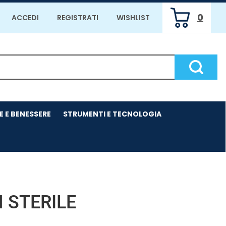
0
ACCEDI
REGISTRATI
WISHLIST
ARTICOLI
INSERITI
Cerca P
E E BENESSERE
STRUMENTI E TECNOLOGIA
 STERILE