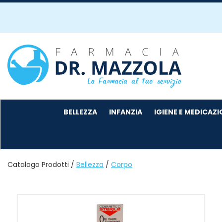
Passa
al
contenuto
principale
Farmacia
Mazzola
BELLEZZA
INFANZIA
IGIENE E MEDICAZ
Catalogo Prodotti /
Bellezza
/
Corpo