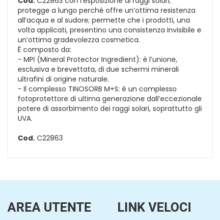
Cod.
C22863 con l’esposizione ai raggi solari;
protegge a lungo perché offre un’ottima resistenza
all’acqua e al sudore; permette che i prodotti, una
volta applicati, presentino una consistenza invisibile e
un’ottima gradevolezza cosmetica.
È composto da:
- MPI (Mineral Protector Ingredient): è l’unione,
esclusiva e brevettata, di due schermi minerali
ultrafini di origine naturale.
- Il complesso TINOSORB M+S: è un complesso
fotoprotettore di ultima generazione dall’eccezionale
potere di assorbimento dei raggi solari, soprattutto gli
UVA.
Cod.
C22863
AREA UTENTE
LINK VELOCI