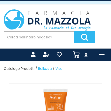
Passa
al
Farmacia
contenuto
Mazzola
principale
Cerca
Prodotto
Cerca Prodotto
prodotti
0
inseriti
Catalogo Prodotti /
Bellezza
/
Viso