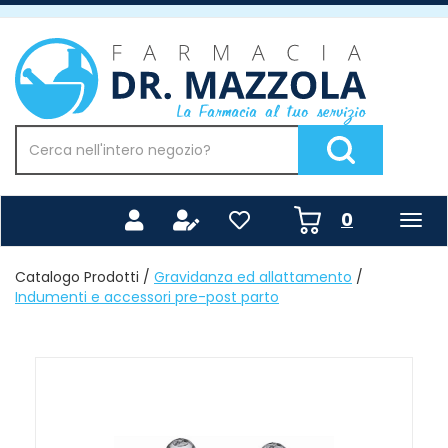
Passa
al
Farmacia
contenuto
Mazzola
principale
Cerca
Prodotto
Cerca Prodotto
prodotti
0
inseriti
Catalogo Prodotti /
Gravidanza ed allattamento
/
Indumenti e accessori pre-post parto