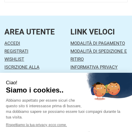
AREA UTENTE
LINK VELOCI
ACCEDI
MODALITÀ DI PAGAMENTO
REGISTRATI
MODALITÀ DI SPEDIZIONE E
WISHLIST
RITIRO
ISCRIZIONE ALLA
INFORMATIVA PRIVACY
NEWSLETTER
CONDIZIONI DI VENDITA
CONTATTI
Farmacia Mazzola
- Via Orzinuovi, 26/A 25030 Lograto
(BS)
|
Tel.: 030978453
| P.Iva: 01043870177 | Numero R.E.A.: