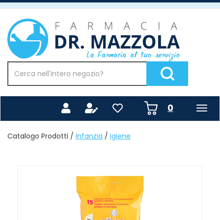
Passa
al
Farmacia
contenuto
Mazzola
principale
Cerca
Prodotto
Cerca Prodotto
prodotti
0
inseriti
Catalogo Prodotti /
Infanzia
/
Igiene