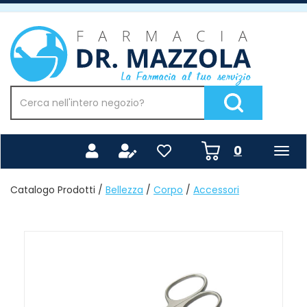
Passa
al
Farmacia
contenuto
Mazzola
principale
Cerca
Prodotto
Cerca Prodotto
prodotti
0
inseriti
Catalogo Prodotti /
Bellezza
/
Corpo
/
Accessori