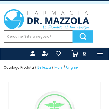
Passa
al
Farmacia
contenuto
Mazzola
principale
Cerca
Prodotto
Cerca Prodotto
prodotti
0
inseriti
Catalogo Prodotti /
Bellezza
/
Mani
/
Unghie