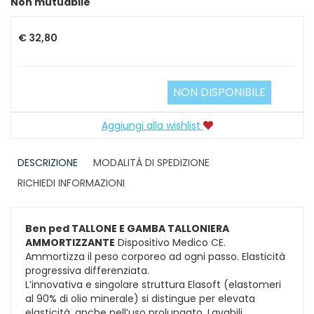
Non mutuabile
€ 32,80
NON DISPONIBILE
Aggiungi alla wishlist
DESCRIZIONE
MODALITÀ DI SPEDIZIONE
RICHIEDI INFORMAZIONI
Ben ped TALLONE E GAMBA TALLONIERA
AMMORTIZZANTE
Dispositivo Medico CE.
Ammortizza il peso corporeo ad ogni passo. Elasticità
progressiva differenziata.
L’innovativa e singolare struttura Elasoft (elastomeri
al 90% di olio minerale) si distingue per elevata
elasticità, anche nell’uso prolungato. Lavabili