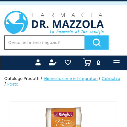
Passa
al
Farmacia
contenuto
Mazzola
principale
Cerca
Prodotto
Cerca Prodotto
prodotti
0
inseriti
Catalogo Prodotti /
Alimentazione e Integratori
/
Celiachia
/
Pasta