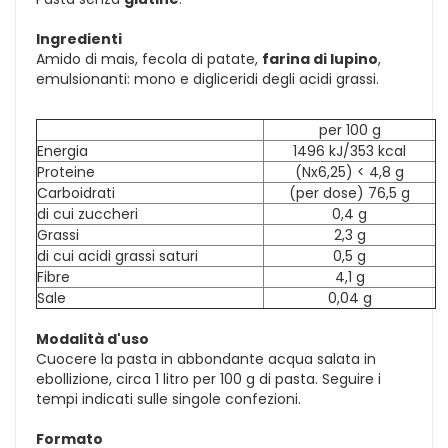
Ingredienti
Amido di mais, fecola di patate,
farina di lupino
,
emulsionanti: mono e digliceridi degli acidi grassi.
per 100 g
Energia
1496 kJ/353 kcal
Proteine
(Nx6,25) < 4,8 g
Carboidrati
(per dose) 76,5 g
di cui zuccheri
0,4 g
Grassi
2,3 g
di cui acidi grassi saturi
0,5 g
Fibre
4,1 g
Sale
0,04 g
Modalità d'uso
Cuocere la pasta in abbondante acqua salata in
ebollizione, circa 1 litro per 100 g di pasta. Seguire i
tempi indicati sulle singole confezioni.
Formato