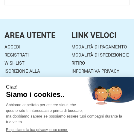
AREA UTENTE
LINK VELOCI
ACCEDI
MODALITÀ DI PAGAMENTO
REGISTRATI
MODALITÀ DI SPEDIZIONE E
WISHLIST
RITIRO
ISCRIZIONE ALLA
INFORMATIVA PRIVACY
NEWSLETTER
CONDIZIONI DI VENDITA
CONTATTI
Farmacia Mazzola
- Via Orzinuovi, 26/A 25030 Lograto
(BS)
|
Tel.: 030978453
| P.Iva: 01043870177 | Numero R.E.A.: