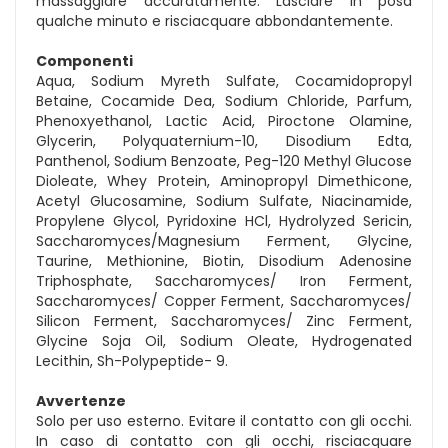
massaggiare accuratamente. Lasciare in posa
qualche minuto e risciacquare abbondantemente.
Componenti
Aqua, Sodium Myreth Sulfate, Cocamidopropyl
Betaine, Cocamide Dea, Sodium Chloride, Parfum,
Phenoxyethanol, Lactic Acid, Piroctone Olamine,
Glycerin, Polyquaternium-10, Disodium Edta,
Panthenol, Sodium Benzoate, Peg-120 Methyl Glucose
Dioleate, Whey Protein, Aminopropyl Dimethicone,
Acetyl Glucosamine, Sodium Sulfate, Niacinamide,
Propylene Glycol, Pyridoxine HCl, Hydrolyzed Sericin,
Saccharomyces/Magnesium Ferment, Glycine,
Taurine, Methionine, Biotin, Disodium Adenosine
Triphosphate, Saccharomyces/ Iron Ferment,
Saccharomyces/ Copper Ferment, Saccharomyces/
Silicon Ferment, Saccharomyces/ Zinc Ferment,
Glycine Soja Oil, Sodium Oleate, Hydrogenated
Lecithin, Sh-Polypeptide- 9.
Avvertenze
Solo per uso esterno. Evitare il contatto con gli occhi.
In caso di contatto con gli occhi, risciacquare