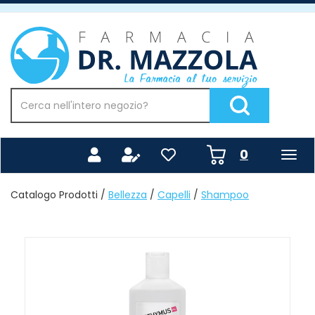
Passa
al
Farmacia
contenuto
Mazzola
principale
Cerca
Prodotto
Cerca Prodotto
prodotti
0
inseriti
Catalogo Prodotti /
Bellezza
/
Capelli
/
Shampoo