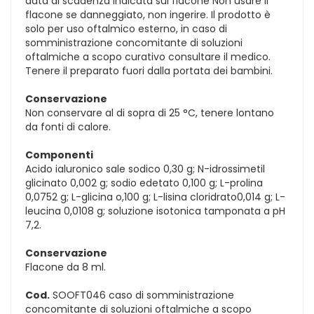
data di scadenza indicata sul flacone Non usare il
flacone se danneggiato, non ingerire. Il prodotto è
solo per uso oftalmico esterno, in caso di
somministrazione concomitante di soluzioni
oftalmiche a scopo curativo consultare il medico.
Tenere il preparato fuori dalla portata dei bambini.
Conservazione
Non conservare al di sopra di 25 °C, tenere lontano
da fonti di calore.
Componenti
Acido ialuronico sale sodico 0,30 g; N-idrossimetil
glicinato 0,002 g; sodio edetato 0,100 g; L-prolina
0,0752 g; L-glicina o,100 g; L-lisina cloridrato0,014 g; L-
leucina 0,0108 g; soluzione isotonica tamponata a pH
7,2.
Conservazione
Flacone da 8 ml.
Cod.
SOOFT046 caso di somministrazione
concomitante di soluzioni oftalmiche a scopo