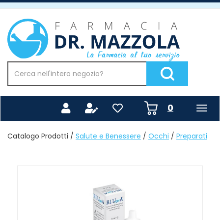
Passa
al
Farmacia
contenuto
Mazzola
principale
Cerca
Prodotto
Cerca Prodotto
prodotti
0
inseriti
Catalogo Prodotti /
Salute e Benessere
/
Occhi
/
Preparati