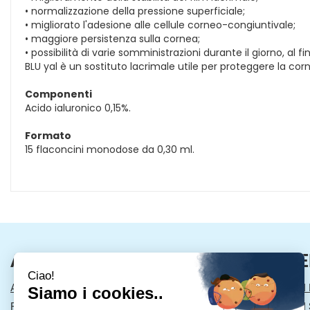
• normalizzazione della pressione superficiale;
• migliorato l'adesione alle cellule corneo-congiuntivale;
• maggiore persistenza sulla cornea;
• possibilità di varie somministrazioni durante il giorno, al fi
BLU yal è un sostituto lacrimale utile per proteggere la corne
Componenti
Acido ialuronico 0,15%.
Formato
15 flaconcini monodose da 0,30 ml.
AREA UTENTE
LINK VE
ACCEDI
MODALITÀ DI
REGISTRATI
MODALITÀ DI 