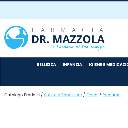
Passa
al
contenuto
principale
Farmacia
Mazzola
BELLEZZA
INFANZIA
IGIENE E MEDICAZ
Catalogo Prodotti /
Salute e Benessere
/
Occhi
/
Preparati