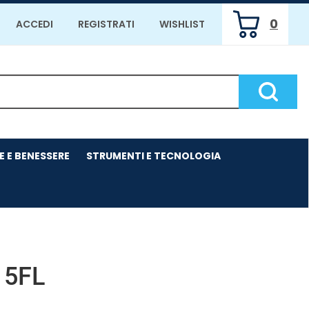
0
ACCEDI
REGISTRATI
WISHLIST
ARTICOLI
INSERITI
Cerca P
E E BENESSERE
STRUMENTI E TECNOLOGIA
15FL