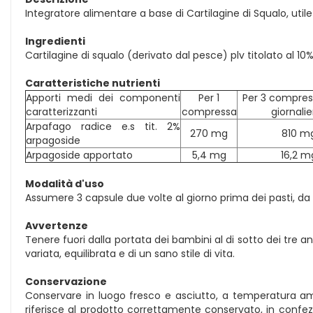
Integratore alimentare a base di Cartilagine di Squalo, ut
Ingredienti
Cartilagine di squalo (derivato dal pesce) plv titolato al 10
Caratteristiche nutrienti
Apporti medi dei componenti
Per 1
Per 3 compres
caratterizzanti
compressa
giornalie
Arpafago radice e.s tit. 2%
270 mg
810 m
arpagoside
Arpagoside apportato
5,4 mg
16,2 m
Modalità d'uso
Assumere 3 capsule due volte al giorno prima dei pasti, da
Avvertenze
Tenere fuori dalla portata dei bambini al di sotto dei tre an
variata, equilibrata e di un sano stile di vita.
Conservazione
Conservare in luogo fresco e asciutto, a temperatura ambie
riferisce al prodotto correttamente conservato, in confezio