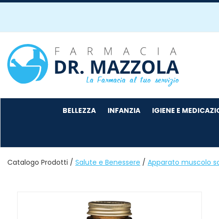
Passa
al
contenuto
principale
Farmacia
Mazzola
BELLEZZA
INFANZIA
IGIENE E MEDICAZ
Catalogo Prodotti /
Salute e Benessere
/
Apparato muscolo sc