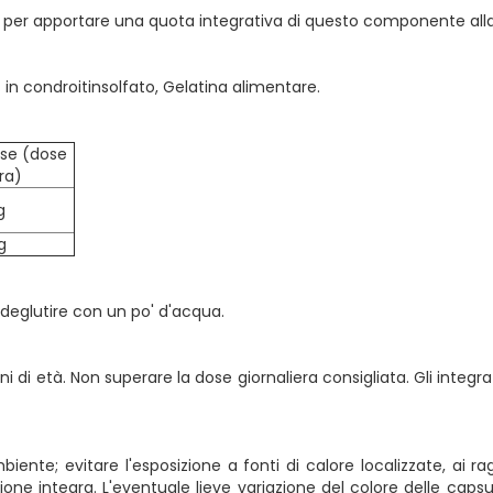
ile per apportare una quota integrativa di questo componente alla
% in condroitinsolfato, Gelatina alimentare.
se (dose
ra)
g
g
 deglutire con un po' d'acqua.
ni di età. Non superare la dose giornaliera consigliata. Gli integ
nte; evitare l'esposizione a fonti di calore localizzate, ai rag
ne integra. L'eventuale lieve variazione del colore delle capsule 