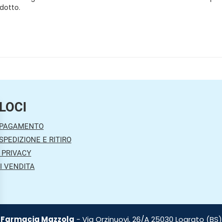
odotto.
LOCI
 PAGAMENTO
SPEDIZIONE E RITIRO
 PRIVACY
I VENDITA
Farmacia Mazzola
- Via Orzinuovi, 26/A 25030 Lograto (BS)