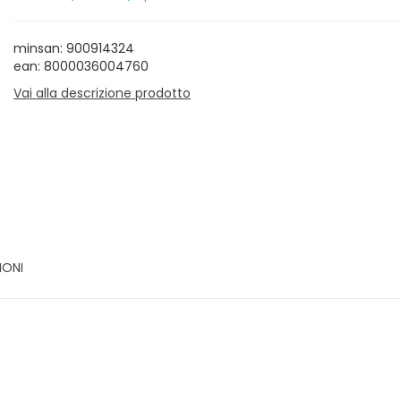
minsan: 900914324
ean: 8000036004760
Vai alla descrizione prodotto
IONI