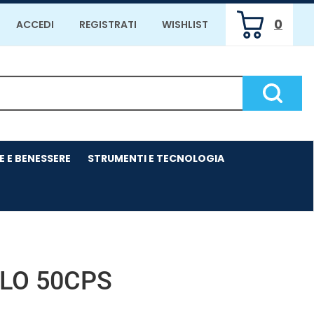
0
ACCEDI
REGISTRATI
WISHLIST
ARTICOLI
INSERITI
Cerca P
E E BENESSERE
STRUMENTI E TECNOLOGIA
LO 50CPS