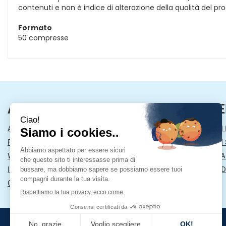
contenuti e non è indice di alterazione della qualità del pr
Formato
50 compresse
AREA UTENTE
LINK VE
ACCEDI
MODALITÀ DI
REGISTRATI
MODALITÀ DI 
WISHLIST
INFORMATIVA
ISCRIZIONE ALLA NEWSLETTER
CONDIZIONI D
CONTATTI