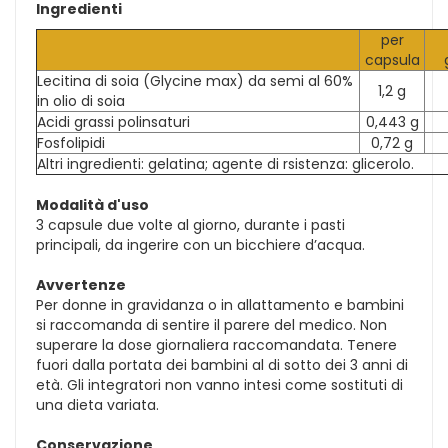
Ingredienti
per
capsula
Lecitina di soia (Glycine max) da semi al 60%
1,2 g
in olio di soia
Acidi grassi polinsaturi
0,443 g
Fosfolipidi
0,72 g
Altri ingredienti: gelatina; agente di rsistenza: glicerolo.
Modalità d'uso
3 capsule due volte al giorno, durante i pasti
principali, da ingerire con un bicchiere d’acqua.
Avvertenze
Per donne in gravidanza o in allattamento e bambini
si raccomanda di sentire il parere del medico. Non
superare la dose giornaliera raccomandata. Tenere
fuori dalla portata dei bambini al di sotto dei 3 anni di
età. Gli integratori non vanno intesi come sostituti di
una dieta variata.
Conservazione