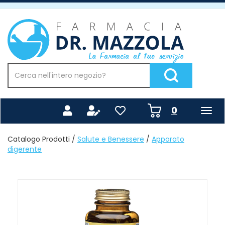
Passa
al
Farmacia
contenuto
Mazzola
principale
Cerca
Prodotto
Cerca Prodotto
prodotti
0
inseriti
Catalogo Prodotti /
Salute e Benessere
/
Apparato
digerente