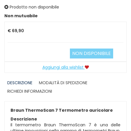
Prodotto non disponibile
Prezzo
Non mutuabile
€ 69,90
NON DISPONIBILE
Aggiungi alla wishlist
DESCRIZIONE
MODALITÀ DI SPEDIZIONE
RICHIEDI INFORMAZIONI
Braun ThermoScan 7 Termometro auricolare
Descrizione
Il termometro Braun ThermoScan 7 è una delle
ultime innovazioni nella gamma di termometri Braun.