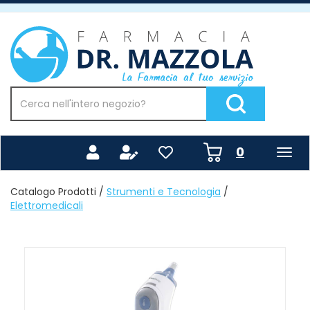
Passa
al
Farmacia
contenuto
Mazzola
principale
Cerca
Prodotto
Cerca Prodotto
prodotti
0
inseriti
Catalogo Prodotti /
Strumenti e Tecnologia
/
Elettromedicali