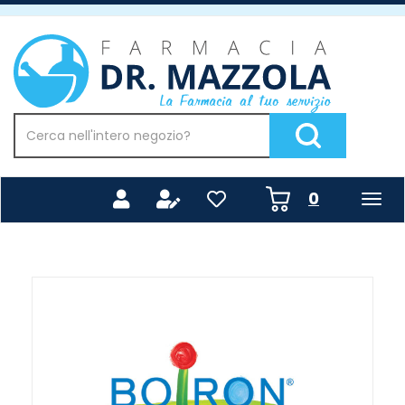
Passa
al
Farmacia
contenuto
Mazzola
principale
Cerca
Prodotto
Cerca Prodotto
prodotti
0
inseriti