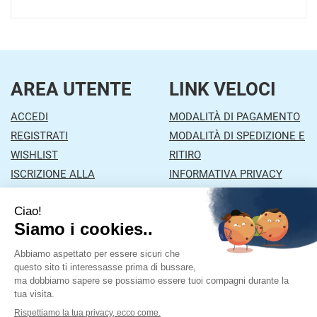
AREA UTENTE
LINK VELOCI
ACCEDI
MODALITÀ DI PAGAMENTO
REGISTRATI
MODALITÀ DI SPEDIZIONE E
WISHLIST
RITIRO
ISCRIZIONE ALLA
INFORMATIVA PRIVACY
NEWSLETTER
CONDIZIONI DI VENDITA
CONTATTI
Farmacia Mazzola
- Via Orzinuovi, 26/A 25030 Lograto
(BS)
|
Tel.: 030978453
| P.Iva: 01043870177 | Numero R.E.A.: