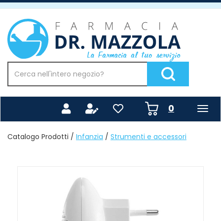
Passa
al
Farmacia
contenuto
Mazzola
principale
Cerca
Prodotto
Cerca Prodotto
prodotti
0
inseriti
Catalogo Prodotti /
Infanzia
/
Strumenti e accessori