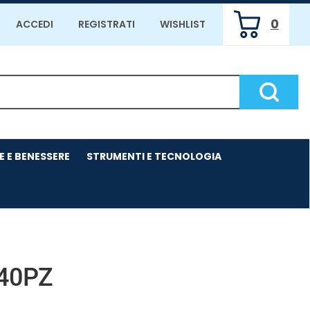
0
ACCEDI
REGISTRATI
WISHLIST
ARTICOLI
INSERITI
Cerca P
E E BENESSERE
STRUMENTI E TECNOLOGIA
40PZ