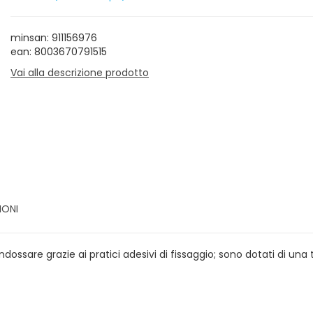
minsan: 911156976
ean: 8003670791515
Vai alla descrizione prodotto
IONI
 indossare grazie ai pratici adesivi di fissaggio; sono dotati di un