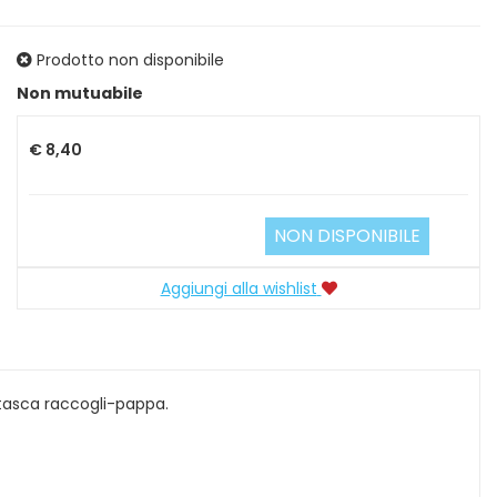
Prodotto non disponibile
Prezzo
Non mutuabile
€ 8,40
NON DISPONIBILE
Aggiungi alla wishlist
a tasca raccogli-pappa.