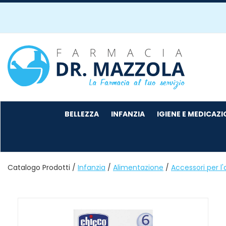
Passa
al
contenuto
principale
Farmacia
Mazzola
BELLEZZA
INFANZIA
IGIENE E MEDICAZ
Catalogo Prodotti /
Infanzia
/
Alimentazione
/
Accessori per l