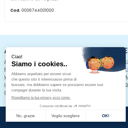
Cod.
0006744001000
AREA UTENTE
LINK VE
ACCEDI
MODALITÀ DI
REGISTRATI
MODALITÀ DI 
WISHLIST
INFORMATIVA
ISCRIZIONE ALLA NEWSLETTER
CONDIZIONI D
CONTATTI