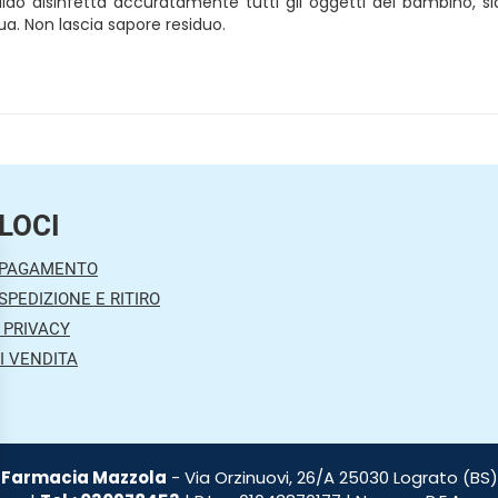
iquido disinfetta accuratamente tutti gli oggetti del bambino, 
ua. Non lascia sapore residuo.
LOCI
 PAGAMENTO
SPEDIZIONE E RITIRO
 PRIVACY
I VENDITA
Farmacia Mazzola
- Via Orzinuovi, 26/A 25030 Lograto (BS)