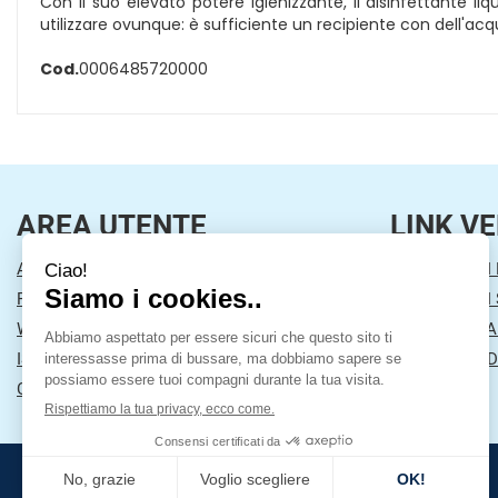
Con il suo elevato potere igienizzante, il disinfettante l
utilizzare ovunque: è sufficiente un recipiente con dell'acq
Cod.
0006485720000
AREA UTENTE
LINK VE
ACCEDI
MODALITÀ DI
REGISTRATI
MODALITÀ DI 
WISHLIST
INFORMATIVA
ISCRIZIONE ALLA NEWSLETTER
CONDIZIONI D
CONTATTI