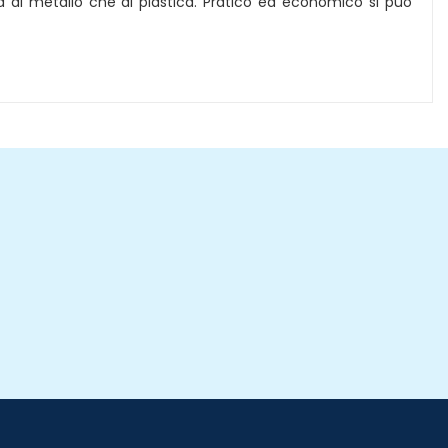
sia di metallo che di plastica. Pratico ed economico si può