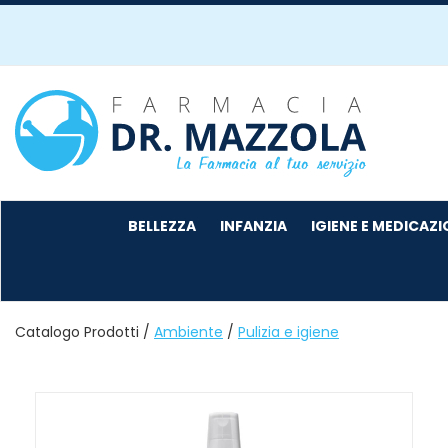
Passa
al
contenuto
principale
Farmacia
Mazzola
BELLEZZA
INFANZIA
IGIENE E MEDICAZ
Catalogo Prodotti /
Ambiente
/
Pulizia e igiene