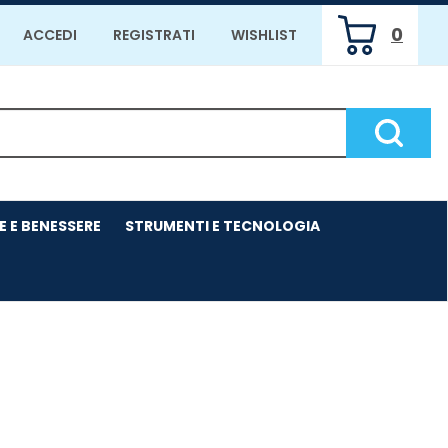
0
ACCEDI
REGISTRATI
WISHLIST
ARTICOLI
INSERITI
Cerca P
E E BENESSERE
STRUMENTI E TECNOLOGIA