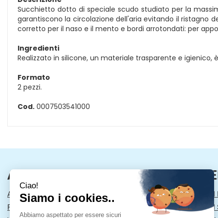
Succhietto dotto di speciale scudo studiato per la massima 
garantiscono la circolazione dell'aria evitando il ristagno 
corretto per il naso e il mento e bordi arrotondati: per app
Ingredienti
Realizzato in silicone, un materiale trasparente e igienico
Formato
2 pezzi.
Cod.
0007503541000
AREA UTENTE
LINK VE
ACCEDI
MODALITÀ DI
REGISTRATI
MODALITÀ DI 