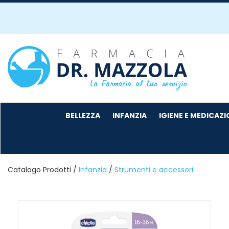
Passa
al
contenuto
principale
Farmacia
Mazzola
BELLEZZA
INFANZIA
IGIENE E MEDICAZ
Catalogo Prodotti /
Infanzia
/
Strumenti e accessori