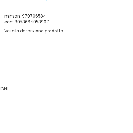
minsan: 970706584
ean: 8058664058907
Vai alla descrizione prodotto
IONI