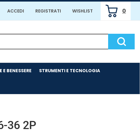
0
ACCEDI
REGISTRATI
WISHLIST
ARTICOLI
INSERITI
Cerca P
E E BENESSERE
STRUMENTI E TECNOLOGIA
6-36 2P