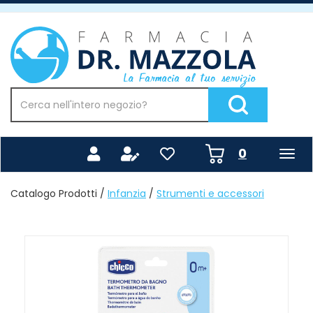
Passa
al
Farmacia
contenuto
Mazzola
principale
Cerca
Prodotto
Cerca Prodotto
prodotti
0
inseriti
Catalogo Prodotti /
Infanzia
/
Strumenti e accessori