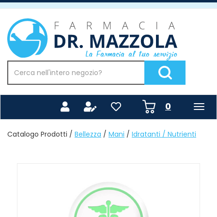
Passa
al
Farmacia
contenuto
Mazzola
principale
Cerca
Prodotto
Cerca Prodotto
prodotti
0
inseriti
Catalogo Prodotti /
Bellezza
/
Mani
/
Idratanti / Nutrienti