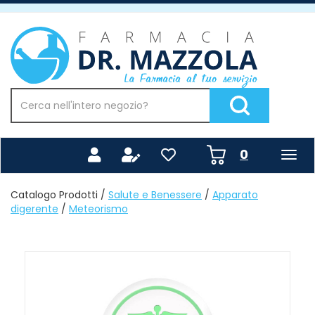
Passa
al
Farmacia
contenuto
Mazzola
principale
Cerca
Prodotto
Cerca Prodotto
prodotti
0
inseriti
Catalogo Prodotti /
Salute e Benessere
/
Apparato
digerente
/
Meteorismo