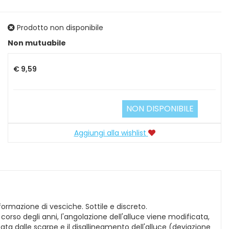
Prodotto non disponibile
Prezzo
Non mutuabile
€ 9,59
NON DISPONIBILE
Aggiungi alla wishlist
ormazione di vesciche. Sottile e discreto.
 corso degli anni, l'angolazione dell'alluce viene modificata,
ata dalle scarpe e il disallineamento dell'alluce (deviazione