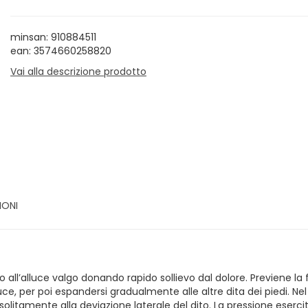
minsan: 910884511
ean: 3574660258820
Vai alla descrizione prodotto
IONI
ll’alluce valgo donando rapido sollievo dal dolore. Previene la f
luce, per poi espandersi gradualmente alle altre dita dei piedi. Nel
solitamente alla deviazione laterale del dito. La pressione esercit