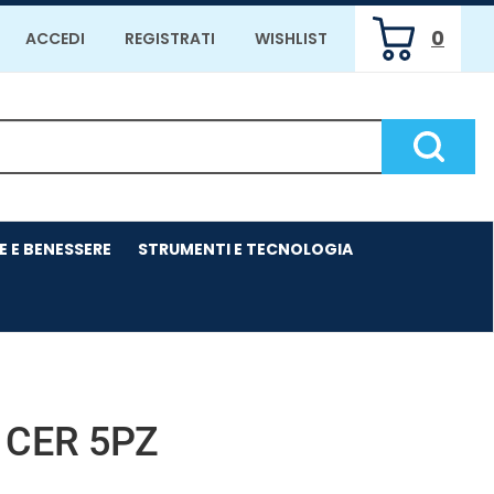
0
ACCEDI
REGISTRATI
WISHLIST
ARTICOLI
INSERITI
Cerca P
E E BENESSERE
STRUMENTI E TECNOLOGIA
CER 5PZ