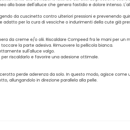
alla base dell'alluce che genera fastidio e dolore intenso. L'al
ngendo da cuscinetto contro ulteriori pressioni e prevenendo quind
e adatto per la cura di vesciche o indurimenti della cute già pres
e libera da creme e/o olii. Riscaldare Compeed fra le mani per un 
toccare la parte adesiva. Rimuovere la pellicola bianca.
ettamente sull'alluce valgo.
r riscaldarlo e favorire una adesione ottimale.
cerotto perde aderenza da solo. In questo modo, agisce come u
, allungandolo in direzione parallela alla pelle.