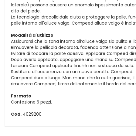
laterale) possono causare un anomalo ispessimento cutaneo 
dito del piede.
La tecnologia idrocolloidale aiuta a proteggere la pelle, fu
pelle intorno all'alluce valgo. Compeed alluce valgo é inoltr
Modalità d'utilizzo
Assicurarsi che la zona intorno all’alluce valgo sia pulita 
Rimuovere la pellicola decorata, facendo attenzione a non 
Evitare di toccare la parte adesiva. Applicare Compeed dir
Dopo averlo applicato, appoggiare una mano su Compeed pe
Lasciare Compeed applicato finché non si stacca da solo.
Sostituire all’occorrenza con un nuovo cerotto Compeed.
Compeed dura a lungo. Man mano che la cute guarisce, il 
rimuovere Compeed, tirare delicatamente il bordo del cerotto
Formato
Confezione 5 pezzi.
Cod.
4029200