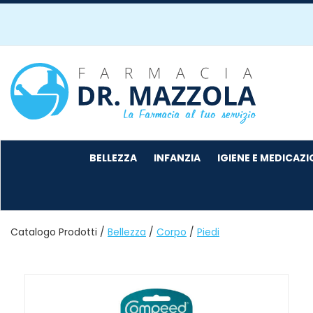
Passa
al
contenuto
principale
Farmacia
Mazzola
BELLEZZA
INFANZIA
IGIENE E MEDICAZ
Catalogo Prodotti /
Bellezza
/
Corpo
/
Piedi