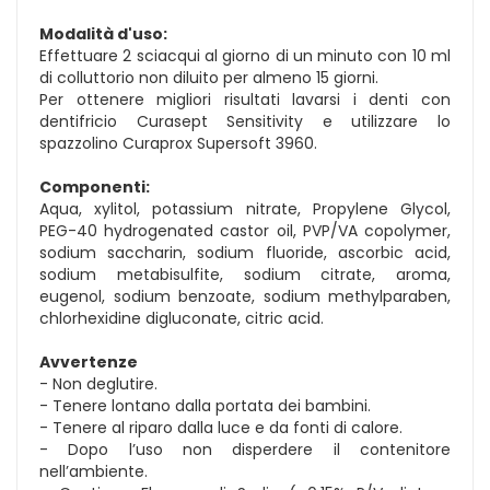
Modalità d'uso:
Effettuare 2 sciacqui al giorno di un minuto con 10 ml
di colluttorio non diluito per almeno 15 giorni.
Per ottenere migliori risultati lavarsi i denti con
dentifricio Curasept Sensitivity e utilizzare lo
spazzolino Curaprox Supersoft 3960.
Componenti:
Aqua, xylitol, potassium nitrate, Propylene Glycol,
PEG-40 hydrogenated castor oil, PVP/VA copolymer,
sodium saccharin, sodium fluoride, ascorbic acid,
sodium metabisulfite, sodium citrate, aroma,
eugenol, sodium benzoate, sodium methylparaben,
chlorhexidine digluconate, citric acid.
Avvertenze
- Non deglutire.
- Tenere lontano dalla portata dei bambini.
- Tenere al riparo dalla luce e da fonti di calore.
- Dopo l’uso non disperdere il contenitore
nell’ambiente.