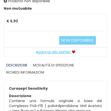
Prodotto non disponibile
Prezzo
Non mutuabile
€ 6,90
NON DISPONIBILE
Aggiungi alla wishlist
DESCRIZIONE
MODALITÀ DI SPEDIZIONE
RICHIEDI INFORMAZIONI
Curasept Sensitivity
Descrizione
Contiene una formula originale a base del
Complesso PVA-F15 ( polivinilpirrolidone Vinil Acetato
– ione fluoruro) e Potassio Nitrato che assicura: