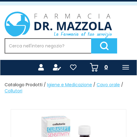
Passa
al
Farmacia
contenuto
Mazzola
principale
Cerca
Prodotto
Cerca Prodotto
prodotti
0
inseriti
Catalogo Prodotti /
Igiene e Medicazione
/
Cavo orale
/
Collutori