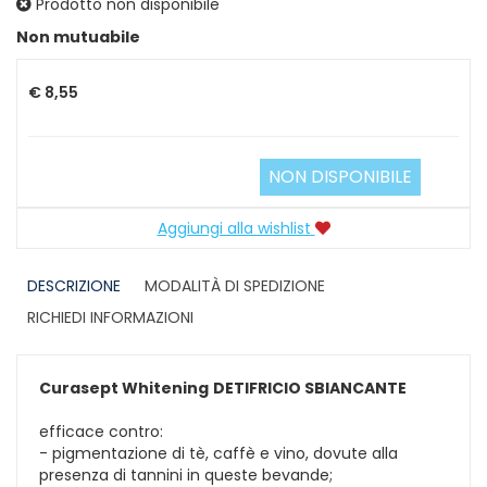
Prodotto non disponibile
Prezzo
Non mutuabile
€ 8,55
NON DISPONIBILE
Aggiungi alla wishlist
DESCRIZIONE
MODALITÀ DI SPEDIZIONE
RICHIEDI INFORMAZIONI
Curasept Whitening
DETIFRICIO SBIANCANTE
efficace contro:
- pigmentazione di tè, caffè e vino, dovute alla
presenza di tannini in queste bevande;