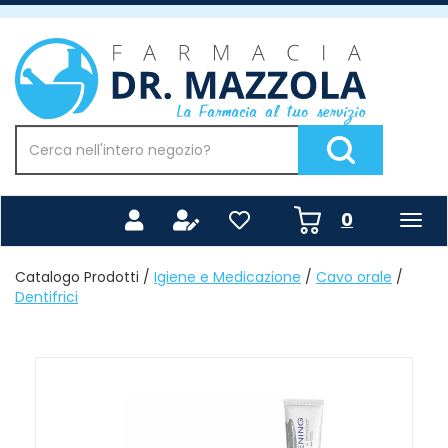
Passa
al
Farmacia
contenuto
Mazzola
principale
Cerca
Prodotto
Cerca Prodotto
prodotti
0
inseriti
Catalogo Prodotti /
Igiene e Medicazione
/
Cavo orale
/
Dentifrici