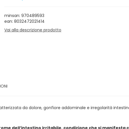
minsan: 970489593
ean: 8032472021414
Vai alla descrizione prodotto
IONI
ratterizzata da dolore, gonfiore addominale e irregolarità intestin
rome dell’intestino irritabile, condizione che si manifesta 