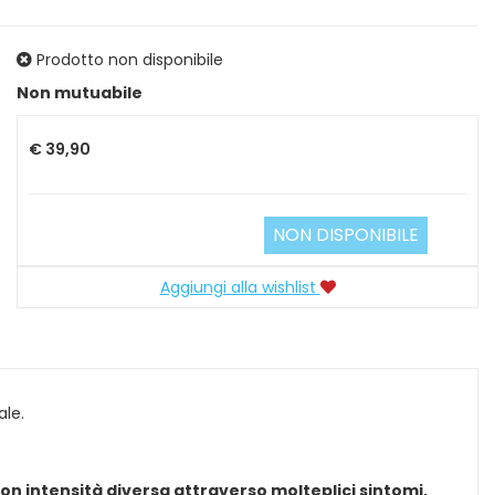
Prodotto non disponibile
Prezzo
Non mutuabile
€ 39,90
NON DISPONIBILE
Aggiungi alla wishlist
ale.
con intensità diversa attraverso molteplici sintomi,