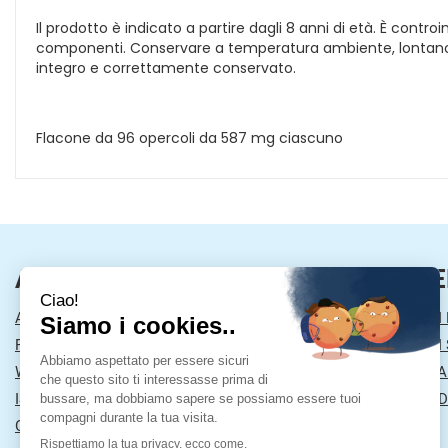
Il prodotto è indicato a partire dagli 8 anni di età. È contr
componenti. Conservare a temperatura ambiente, lontano da f
integro e correttamente conservato.
Flacone da 96 opercoli da 587 mg ciascuno
AREA UTENTE
LINK VE
ACCEDI
MODALITÀ DI
REGISTRATI
MODALITÀ DI 
WISHLIST
INFORMATIVA
ISCRIZIONE ALLA NEWSLETTER
CONDIZIONI D
CONTATTI