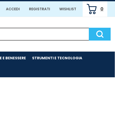
0
ACCEDI
REGISTRATI
WISHLIST
ARTICOLI
INSERITI
Cerca P
E E BENESSERE
STRUMENTI E TECNOLOGIA