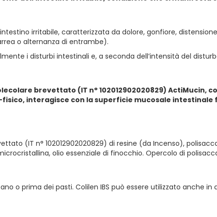
’intestino irritabile, caratterizzata da dolore, gonfiore, distensio
 diarrea o alternanza di entrambe).
ente i disturbi intestinali e, a seconda dell’intensità del disturb
olecolare brevettato (IT n° 102012902020829) ActiMucin, com
isico, interagisce con la superficie mucosale intestinal
ttato (IT n° 102012902020829) di resine (da Incenso), polisaccar
microcristallina, olio essenziale di finocchio. Opercolo di polisacca
lontano o prima dei pasti. Colilen IBS può essere utilizzato anche i