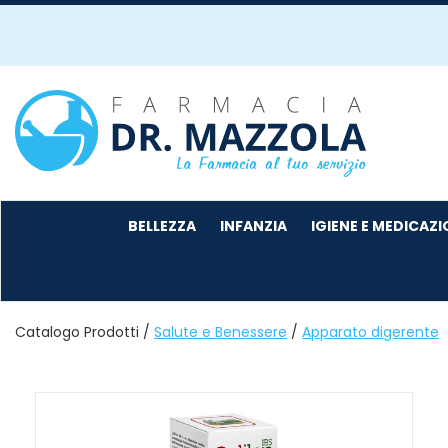
Passa
al
contenuto
principale
Farmacia
Mazzola
BELLEZZA
INFANZIA
IGIENE E MEDICAZ
Catalogo Prodotti /
Salute e Benessere
/
Apparato digerente