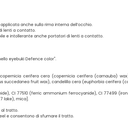
pplicata anche sulla rima interna dell’occhio.
i lenti a contatto.
le e intollerante anche portatori di lenti a contatto.
nnello eyebuki Defence color".
, copernicia cerifera cera (copernicia cerifera (carnauba) wax
us succedanea fruit wax), candelilla cera (euphorbia cerifera (can
anide), CI 77510 (ferric ammonium ferrocyanide), CI 77499 (iron 
7 lake), mica].
al tratto.
eel e consentono di sfumare il tratto.