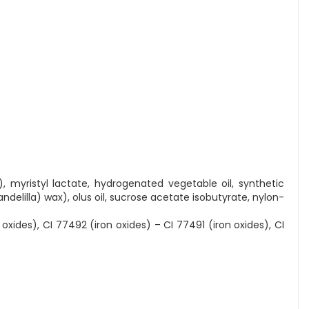
), myristyl lactate, hydrogenated vegetable oil, synthetic
delilla) wax), olus oil, sucrose acetate isobutyrate, nylon-
oxides), CI 77492 (iron oxides) – CI 77491 (iron oxides), CI