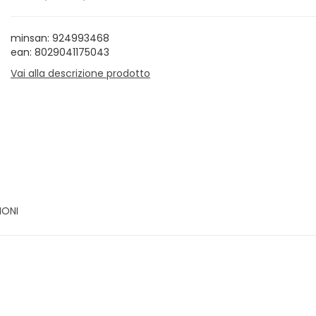
minsan: 924993468
ean: 8029041175043
Vai alla descrizione prodotto
IONI