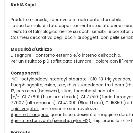
Kohl&Kajal
Prodotto morbido, scorrevole e facilmente sfumabile.
La sua formula è stata appositamente studiata per essere a
Testata oftalmologicamente su occhi sensibili e portatori d
Cosmesi decorativa degli occhi di soggetti con pelle sensibi
Modalità d'utilizzo
Disegnare il contorno esterno e/o interno dell’occhio.
Per un risultato più sofisticato sfumare il colore con il "Pe
Componenti
INCI:
octyldodecyl stearoyl stearate, C10-18 triglycerides
fluorphlogopite, mica, talc, rhus succedanea fruit cera (rh
12, cera alba (beeswax), silica, tocopheryl acetate.
[+/-: CI 77891 (titanium dioxide), CI 77510 (ferric ferrocy
77007 (ultramarines), CI 42090 (Blue 1 Lake), CI 15850 (red 
Lipidi vegetali:
conferiscono scorrevolezza.
Agente filmogeno:
garantisce adesività e maggiore durata 
Agenti texturizzanti (sericite, nylon-12):
migliorano lo skin-f
Formato