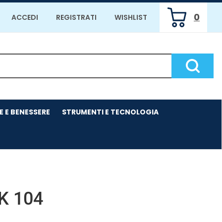
0
ACCEDI
REGISTRATI
WISHLIST
ARTICOLI
INSERITI
Cerca P
E E BENESSERE
STRUMENTI E TECNOLOGIA
K 104