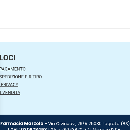
LOCI
 PAGAMENTO
SPEDIZIONE E RITIRO
 PRIVACY
I VENDITA
Farmacia Mazzola
- Via Orzinuovi, 26/A 25030 Lograto (BS)
|
Tel.: 030978453
| P.Iva: 01043870177 | Numero R.E.A.: