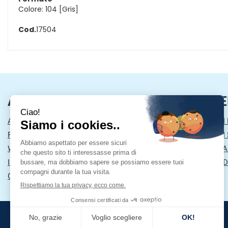
Colore: 104 [Gris]
Cod.
17504
AREA UTENTE
LINK VE
ACCEDI
MODALITÀ DI
REGISTRATI
MODALITÀ DI 
WISHLIST
INFORMATIVA
ISCRIZIONE ALLA NEWSLETTER
CONDIZIONI D
CONTATTI