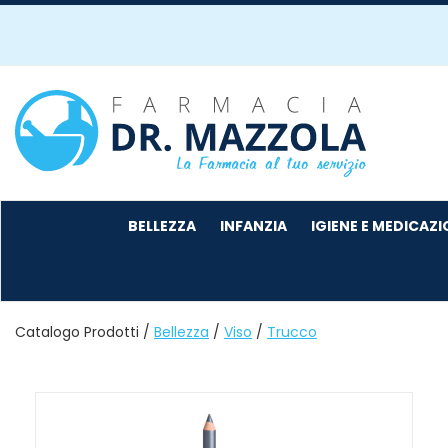
Passa
al
contenuto
principale
Farmacia
Mazzola
BELLEZZA
INFANZIA
IGIENE E MEDICAZ
Catalogo Prodotti /
Bellezza
/
Viso
/
Trucco