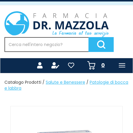
Passa
al
Farmacia
contenuto
Mazzola
principale
Cerca
Prodotto
Cerca Prodotto
prodotti
0
inseriti
Catalogo Prodotti /
Salute e Benessere
/
Patologie di bocca
e labbra