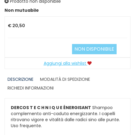
Prodotto non disponibile
Prezzo
Non mutuabile
€ 20,50
NON DISPONIBILE
Aggiungi alla wishlist
DESCRIZIONE
MODALITÀ DI SPEDIZIONE
RICHIEDI INFORMAZIONI
DERCOS T E C H N I Q U E ÉNERGISANT
Shampoo
complemento anti-caduta energizzante. I capelli
ritrovano vigore e vitalità dalle radici sino alle punte.
Uso frequente.