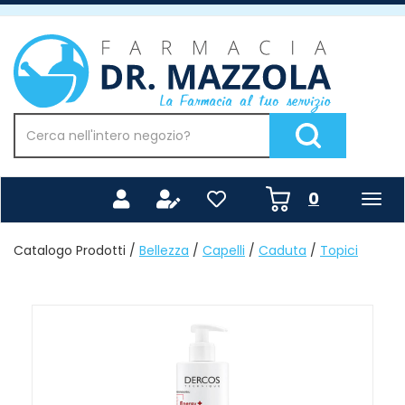
Passa
al
Farmacia
contenuto
Mazzola
principale
Cerca
Prodotto
Cerca Prodotto
prodotti
0
inseriti
Catalogo Prodotti /
Bellezza
/
Capelli
/
Caduta
/
Topici