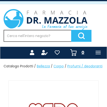
Passa
al
Farmacia
contenuto
Mazzola
principale
Cerca
Prodotto
Cerca Prodotto
prodotti
0
inseriti
Catalogo Prodotti /
Bellezza
/
Corpo
/
Profumi / deodoranti