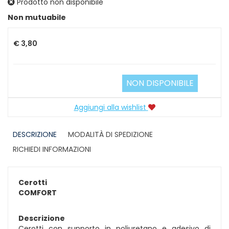
Prodotto non disponibile
Prezzo
Non mutuabile
€ 3,80
NON DISPONIBILE
Aggiungi alla wishlist
DESCRIZIONE
MODALITÀ DI SPEDIZIONE
RICHIEDI INFORMAZIONI
Cerotti
COMFORT
Descrizione
Cerotti con supporto in poliuretano e adesivo di