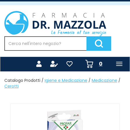
Passa
al
Farmacia
contenuto
Mazzola
principale
Cerca
Prodotto
Cerca Prodotto
prodotti
0
inseriti
Catalogo Prodotti /
Igiene e Medicazione
/
Medicazione
/
Cerotti