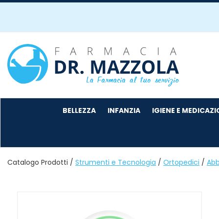
Passa
al
contenuto
principale
Farmacia
Mazzola
BELLEZZA
INFANZIA
IGIENE E MEDICAZ
Catalogo Prodotti /
Strumenti e Tecnologia
/
Ortopedici
/
Abb