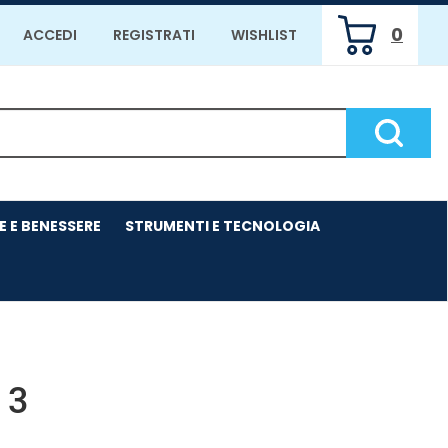
0
ACCEDI
REGISTRATI
WISHLIST
ARTICOLI
INSERITI
Cerca P
E E BENESSERE
STRUMENTI E TECNOLOGIA
 3