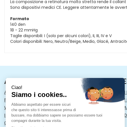
La composizione a retinatura molto stretta rende il collant i
Sono dispositivi medici CE. Leggere attentamente le avverten
Formato
140 den
18 - 22 mmHg
Taglie disponibili: I (solo per alcuni colori), II, III, IV e V
Colori disponibili: Nero, Neutro/Beige, Medio, Glacé, Antraci
AREA UTENTE
LINK VE
ACCEDI
MODALITÀ DI
REGISTRATI
MODALITÀ DI 
WISHLIST
INFORMATIVA
ISCRIZIONE ALLA NEWSLETTER
CONDIZIONI D
CONTATTI