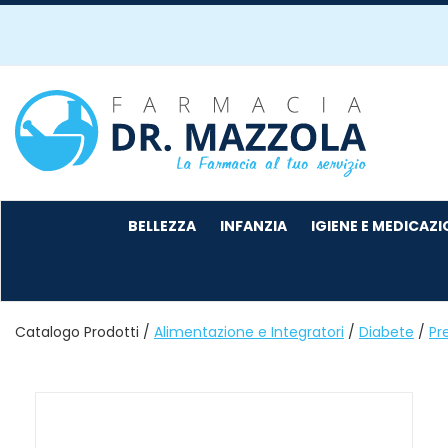
Passa
al
contenuto
principale
Farmacia
Mazzola
BELLEZZA
INFANZIA
IGIENE E MEDICAZ
Catalogo Prodotti /
Alimentazione e Integratori
/
Diabete
/
Pre