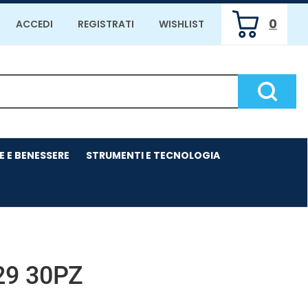
0
ACCEDI
REGISTRATI
WISHLIST
ARTICOLI
INSERITI
Cerca P
E E BENESSERE
STRUMENTI E TECNOLOGIA
29 30PZ