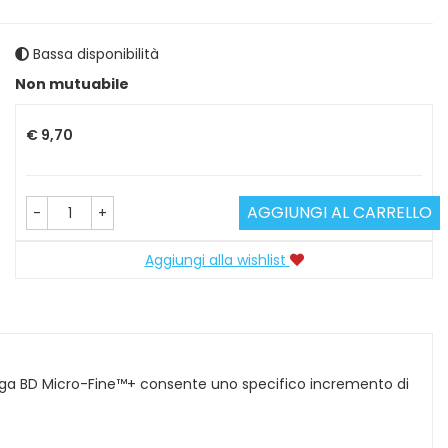
Bassa disponibilità
Prezzo
Non mutuabile
€ 9,70
AGGIUNGI AL CARRELLO
-
+
Aggiungi alla wishlist
inga BD Micro-Fine™+ consente uno specifico incremento di