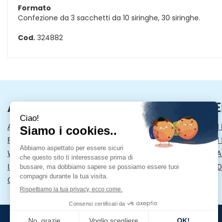
Formato
Confezione da 3 sacchetti da 10 siringhe, 30 siringhe.
Cod.
324882
AREA UTENTE
LINK VE
ACCEDI
MODALITÀ DI
REGISTRATI
MODALITÀ DI 
WISHLIST
INFORMATIVA
ISCRIZIONE ALLA NEWSLETTER
CONDIZIONI D
CONTATTI