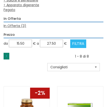
<
Salute e Benessere
<
Apparato digerente
Fegato
In Offerta
In Offerta
(3)
Prezzo
filtra
filtra
da
€
a
€
da
a
1
1 - 8 di 8
Consigliati
2%