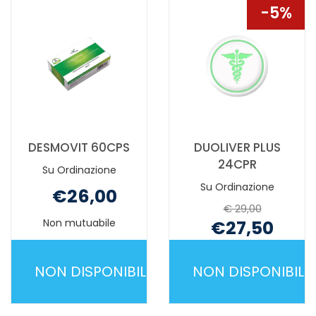
MERLUZZO
5%
100CPS NON
È
DISPONIBILE
DESMOVIT 60CPS
DUOLIVER PLUS
24CPR
Su Ordinazione
Su Ordinazione
€26,00
€ 29,00
Non mutuabile
€27,50
Non mutuabile
NON DISPONIBILE
NON DISPONIBILE
DESMOVIT
DUOLIVER
60CPS NON
PLUS