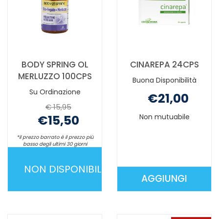
BODY SPRING OL
CINAREPA 24CPS
MERLUZZO 100CPS
Buona Disponibilità
Su Ordinazione
€21,00
€ 15,95
€15,50
Non mutuabile
*il prezzo barrato è il prezzo più
basso degli ultimi 30 giorni
Non mutuabile
NON DISPONIBILE
AGGIUNGI
BODY
AGGIUNGI C
SPRING
24CPS AL
OL
CARRELLO