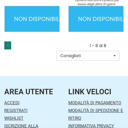
*il prezzo barrato è il prezzo più
basso degli ultimi 30 giorni
Non mutuabile
NON DISPONIBILE
NON DISPONIBILE
SARVANTRA
SOLUZIONE
60CPR NON
SCHOUM
È
FEGATO
1
1 - 8 di 8
DISPONIBILE
30CPR NON
Consigliati
È
DISPONIBILE
AREA UTENTE
LINK VELOCI
ACCEDI
MODALITÀ DI PAGAMENTO
REGISTRATI
MODALITÀ DI SPEDIZIONE E
WISHLIST
RITIRO
ISCRIZIONE ALLA
INFORMATIVA PRIVACY