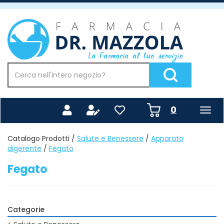
Passa
al
Farmacia
contenuto
Mazzola
principale
Cerca
Prodotto
Cerca Prodotto
prodotti
0
inseriti
Catalogo Prodotti /
Salute e Benessere
/
Apparato
digerente
/
Fegato
Fegato
Categorie