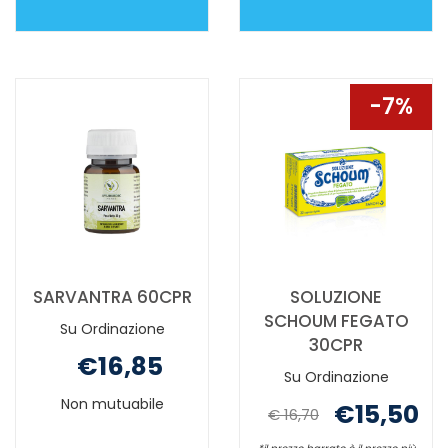
EPAEPA
LONGLIFE
42CPR NON
EPA
È
DHA
DISPONIBILE
GOLD
7%
60PRL NON
È
DISPONIBILE
SARVANTRA 60CPR
SOLUZIONE
SCHOUM FEGATO
Su Ordinazione
30CPR
€16,85
Su Ordinazione
Non mutuabile
€15,50
€ 16,70